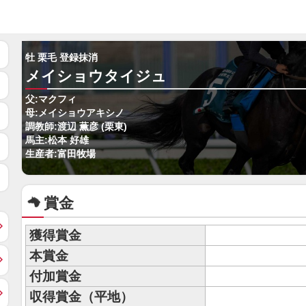
牡 栗毛 登録抹消
メイショウタイジュ
父:マクフィ
母:メイショウアキシノ
調教師:渡辺 薫彦 (栗東)
馬主:松本 好雄
生産者:富田牧場
賞金
獲得賞金
本賞金
付加賞金
収得賞金（平地）