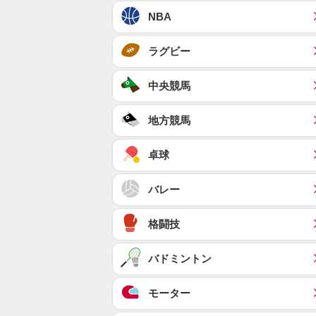
NBA
ラグビー
中央競馬
地方競馬
卓球
バレー
格闘技
バドミントン
モーター