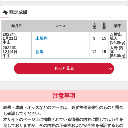
競走成績
人
着
年月日
レース
騎手
気
順
2023年
△横山
1月21日
未勝利
9
15
琉人
中山
(54.0kg)
2022年
大野 拓
12月4日
新馬
12
15
弥
中山
(55.0kg)
もっと見る
注意事項
結果・成績・オッズなどのデータは、必ず主催者発行のものと照合
し確認してください。
本サイトのページ上に掲載されている情報の内容に関しては万全を
期しておりますが、その内容の正確性および安全性を保証するもの