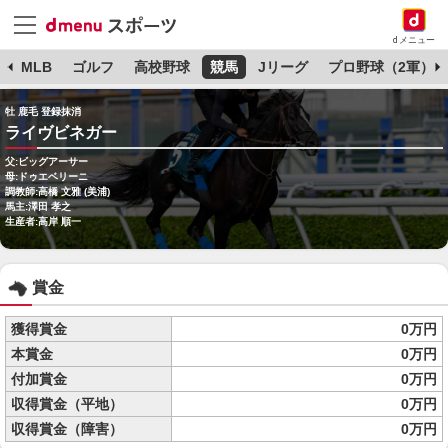
dメニュー
球
MLB
ゴルフ
高校野球
競馬
Jリーグ
プロ野球（2軍）
牡 鹿毛 登録抹消
ライヴビネガー
父:ビッグアーサー
母:ドゥエベリーニ
調教師:高橋 文雅 (美浦)
馬主:澤田 孝之
生産者:高岸 順一
賞金
獲得賞金
0万円
本賞金
0万円
付加賞金
0万円
収得賞金（平地）
0万円
収得賞金（障害）
0万円