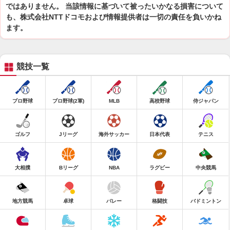
ではありません。 当該情報に基づいて被ったいかなる損害について
も、株式会社NTTドコモおよび情報提供者は一切の責任を負いかね
ます。
競技一覧
プロ野球
プロ野球(2軍)
MLB
高校野球
侍ジャパン
ゴルフ
Jリーグ
海外サッカー
日本代表
テニス
大相撲
Bリーグ
NBA
ラグビー
中央競馬
地方競馬
卓球
バレー
格闘技
バドミントン