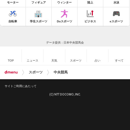
モーター
フィギュア
ウィンター
陸上
水泳
自転車
学生スポーツ
Doスポーツ
ビジネス
eスポーツ
データ提供：日本中央競馬会
TOP
ニュース
天気
スポーツ
占い
すべて
スポーツ
中央競馬
サイトご利用にあたって
(C) NTT DOCOMO, INC.