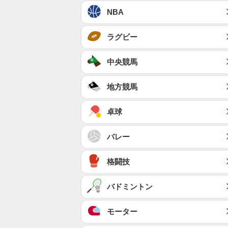
NBA
ラグビー
中央競馬
地方競馬
卓球
バレー
格闘技
バドミントン
モーター