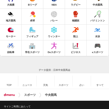
大相撲
Bリーグ
NBA
ラグビー
中央競馬
地方競馬
卓球
バレー
格闘技
バドミントン
モーター
フィギュア
ウィンター
陸上
水泳
自転車
学生スポーツ
Doスポーツ
ビジネス
eスポーツ
データ提供：日本中央競馬会
TOP
ニュース
天気
スポーツ
占い
すべて
スポーツ
中央競馬
サイトご利用にあたって