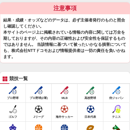
注意事項
結果・成績・オッズなどのデータは、必ず主催者発行のものと照合
し確認してください。
本サイトのページ上に掲載されている情報の内容に関しては万全を
期しておりますが、その内容の正確性および安全性を保証するもの
ではありません。 当該情報に基づいて被ったいかなる損害について
も、株式会社NTTドコモおよび情報提供者は一切の責任を負いかね
ます。
競技一覧
プロ野球
プロ野球(2軍)
MLB
高校野球
侍ジャパン
ゴルフ
Jリーグ
海外サッカー
日本代表
テニス