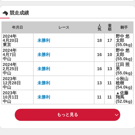
競走成績
人
着
年月日
レース
騎手
気
順
2024年
野中 悠
4月20日
未勝利
18
17
太郎
東京
(55.0kg)
2024年
野中 悠
4月7日
未勝利
16
10
太郎
中山
(55.0kg)
2024年
江田 照
2月25日
未勝利
16
13
男
中山
(55.0kg)
2023年
☆秋山
12月28日
未勝利
13
11
稔樹
中山
(54.0kg)
2023年
▲佐藤
10月1日
未勝利
11
11
翔馬
中山
(52.0kg)
もっと見る