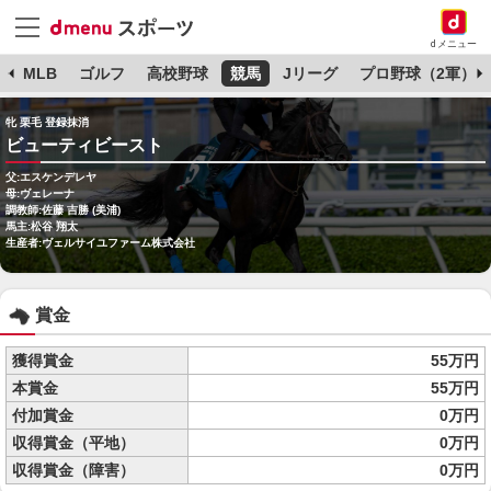
dメニュー
球
MLB
ゴルフ
高校野球
競馬
Jリーグ
プロ野球（2軍）
牝 栗毛 登録抹消
ビューティビースト
父:エスケンデレヤ
母:ヴェレーナ
調教師:佐藤 吉勝 (美浦)
馬主:松谷 翔太
生産者:ヴェルサイユファーム株式会社
賞金
獲得賞金
55万円
本賞金
55万円
付加賞金
0万円
収得賞金（平地）
0万円
収得賞金（障害）
0万円