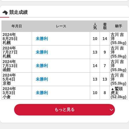
競走成績
人
着
年月日
レース
騎手
気
順
2024年
古川 吉
8月25日
未勝利
10
14
洋
札幌
(55.0kg)
2024年
古川 吉
7月27日
未勝利
13
9
洋
札幌
(55.0kg)
2024年
古川 吉
7月13日
未勝利
14
7
洋
函館
(55.0kg)
2024年
古川 吉
5月4日
未勝利
13
13
洋
京都
(55.0kg)
2024年
▲鷲頭
3月3日
未勝利
10
8
虎太
小倉
(52.0kg)
もっと見る