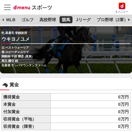
dメニュー
球
MLB
ゴルフ
高校野球
競馬
Jリーグ
プロ野球（2軍）
牝 黒鹿毛 登録抹消
ウキヨノユメ
父:ベストウォーリア
母:スピーディユウマ
調教師:千田 輝彦 (栗東)
馬主:國分 純
生産者:サンバマウンテンファーム
賞金
獲得賞金
0万円
本賞金
0万円
付加賞金
0万円
収得賞金（平地）
0万円
収得賞金（障害）
0万円