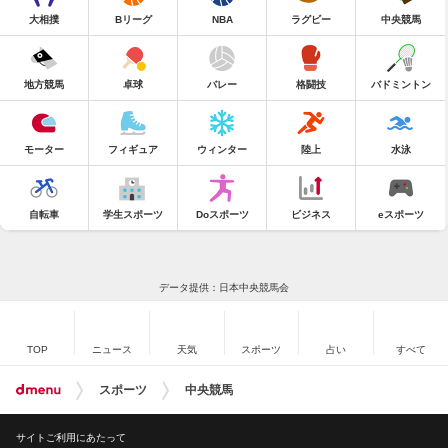
大相撲
Bリーグ
NBA
ラグビー
中央競馬
地方競馬
卓球
バレー
格闘技
バドミントン
モーター
フィギュア
ウィンター
陸上
水泳
自転車
学生スポーツ
Doスポーツ
ビジネス
eスポーツ
データ提供：日本中央競馬会
TOP
ニュース
天気
スポーツ
占い
すべて
スポーツ
中央競馬
サイトご利用にあたって