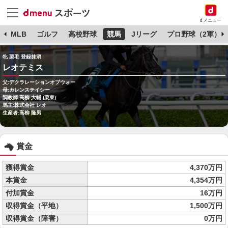
dメニュー
球
MLB
ゴルフ
高校野球
競馬
Jリーグ
プロ野球（2軍）
牝 栗毛 登録抹消
レオテミス
父:デクラレーションオブウォー
母:カレンステイシー
調教師:高柳 大輔 (栗東)
馬主:株式会社 レオ
生産者:高柳 隆男
賞金
獲得賞金
4,370万円
本賞金
4,354万円
付加賞金
16万円
収得賞金（平地）
1,500万円
収得賞金（障害）
0万円