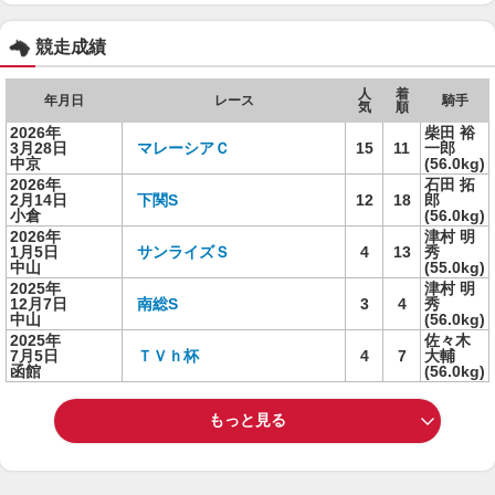
競走成績
人
着
年月日
レース
騎手
気
順
2026年
柴田 裕
3月28日
マレーシアＣ
15
11
一郎
中京
(56.0kg)
2026年
石田 拓
2月14日
下関S
12
18
郎
小倉
(56.0kg)
2026年
津村 明
1月5日
サンライズＳ
4
13
秀
中山
(55.0kg)
2025年
津村 明
12月7日
南総S
3
4
秀
中山
(56.0kg)
2025年
佐々木
7月5日
ＴＶｈ杯
4
7
大輔
函館
(56.0kg)
もっと見る