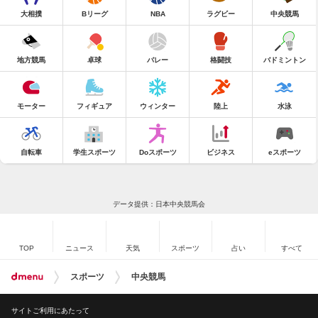
大相撲
Bリーグ
NBA
ラグビー
中央競馬
地方競馬
卓球
バレー
格闘技
バドミントン
モーター
フィギュア
ウィンター
陸上
水泳
自転車
学生スポーツ
Doスポーツ
ビジネス
eスポーツ
データ提供：日本中央競馬会
TOP
ニュース
天気
スポーツ
占い
すべて
スポーツ
中央競馬
サイトご利用にあたって