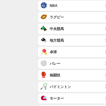
NBA
ラグビー
中央競馬
地方競馬
卓球
バレー
格闘技
バドミントン
モーター