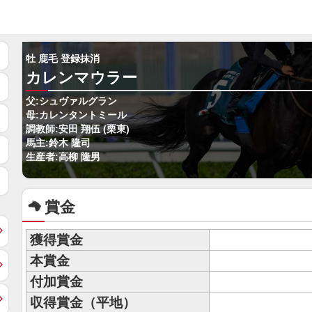
牡 鹿毛 登録抹消
カレンマウラー
父:シュヴァルグラン
母:カレンタントミール
調教師:安田 翔伍 (栗東)
馬主:鈴木 隆司
生産者:高柳 隆男
賞金
獲得賞金
本賞金
付加賞金
収得賞金（平地）