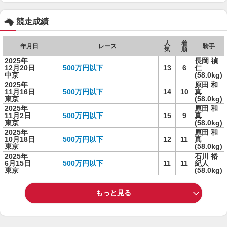
競走成績
人
着
年月日
レース
騎手
気
順
2025年
長岡 禎
12月20日
500万円以下
13
6
仁
中京
(58.0kg)
2025年
原田 和
11月16日
500万円以下
14
10
真
東京
(58.0kg)
2025年
原田 和
11月2日
500万円以下
15
9
真
東京
(58.0kg)
2025年
原田 和
10月18日
500万円以下
12
11
真
東京
(58.0kg)
2025年
石川 裕
6月15日
500万円以下
11
11
紀人
東京
(58.0kg)
もっと見る