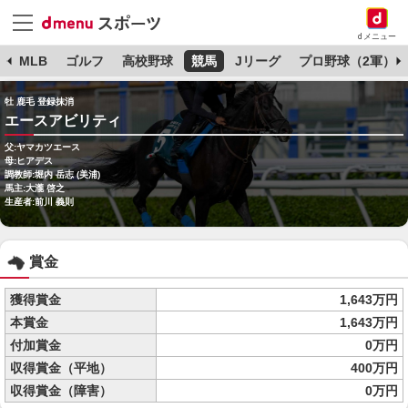
dメニュー
球
MLB
ゴルフ
高校野球
競馬
Jリーグ
プロ野球（2軍）
牡 鹿毛 登録抹消
エースアビリティ
父:ヤマカツエース
母:ヒアデス
調教師:堀内 岳志 (美浦)
馬主:大瀧 啓之
生産者:前川 義則
賞金
獲得賞金
1,643万円
本賞金
1,643万円
付加賞金
0万円
収得賞金（平地）
400万円
収得賞金（障害）
0万円