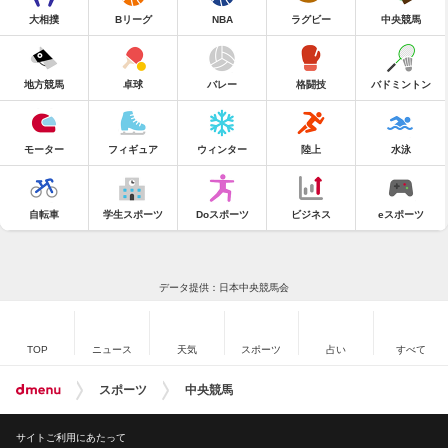
大相撲
Bリーグ
NBA
ラグビー
中央競馬
地方競馬
卓球
バレー
格闘技
バドミントン
モーター
フィギュア
ウィンター
陸上
水泳
自転車
学生スポーツ
Doスポーツ
ビジネス
eスポーツ
データ提供：日本中央競馬会
TOP
ニュース
天気
スポーツ
占い
すべて
スポーツ
中央競馬
サイトご利用にあたって