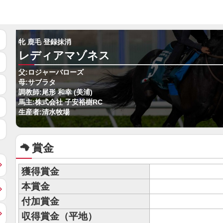
牝 鹿毛 登録抹消
レディアマゾネス
父:ロジャーバローズ
母:サブラタ
調教師:尾形 和幸 (美浦)
馬主:株式会社 子安裕樹RC
生産者:清水牧場
賞金
獲得賞金
本賞金
付加賞金
収得賞金（平地）