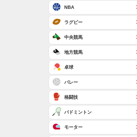
NBA
ラグビー
中央競馬
地方競馬
卓球
バレー
格闘技
バドミントン
モーター