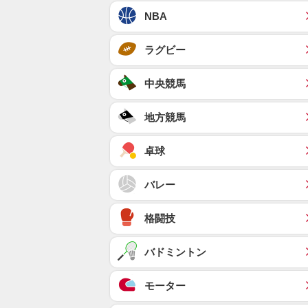
NBA
ラグビー
中央競馬
地方競馬
卓球
バレー
格闘技
バドミントン
モーター