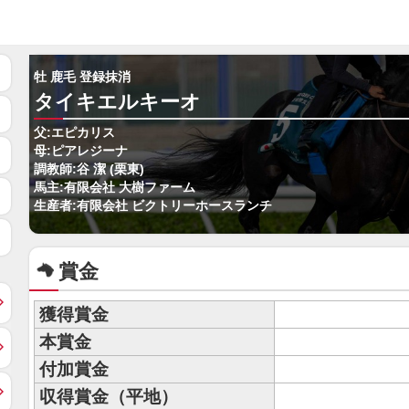
牡 鹿毛 登録抹消
タイキエルキーオ
父:エピカリス
母:ピアレジーナ
調教師:谷 潔 (栗東)
馬主:有限会社 大樹ファーム
生産者:有限会社 ビクトリーホースランチ
賞金
獲得賞金
本賞金
付加賞金
収得賞金（平地）