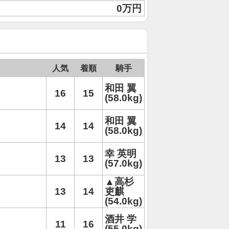
0万円
人気
着順
騎手
和田 翼
16
15
(58.0kg)
和田 翼
14
14
(58.0kg)
幸 英明
13
13
(57.0kg)
▲高杉
13
14
吏麒
(54.0kg)
酒井 学
11
16
(55.0kg)