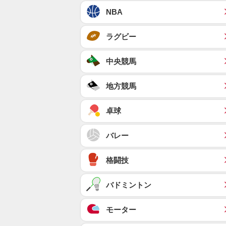
NBA
ラグビー
中央競馬
地方競馬
卓球
バレー
格闘技
バドミントン
モーター