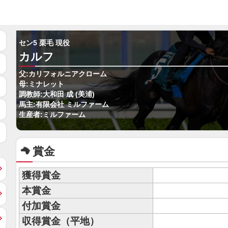
セン5 栗毛 現役
カルフ
父:カリフォルニアクローム
母:ミナレット
調教師:大和田 成 (美浦)
馬主:有限会社 ミルファーム
生産者:ミルファーム
賞金
獲得賞金
本賞金
付加賞金
収得賞金（平地）