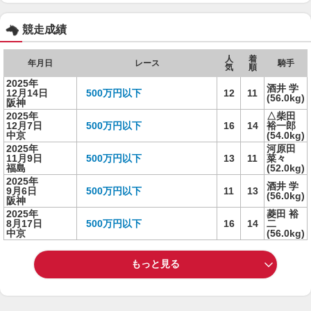
競走成績
人
着
年月日
レース
騎手
気
順
2025年
酒井 学
12月14日
500万円以下
12
11
(56.0kg)
阪神
2025年
△柴田
12月7日
500万円以下
16
14
裕一郎
中京
(54.0kg)
2025年
河原田
11月9日
500万円以下
13
11
菜々
福島
(52.0kg)
2025年
酒井 学
9月6日
500万円以下
11
13
(56.0kg)
阪神
2025年
菱田 裕
8月17日
500万円以下
16
14
二
中京
(56.0kg)
もっと見る