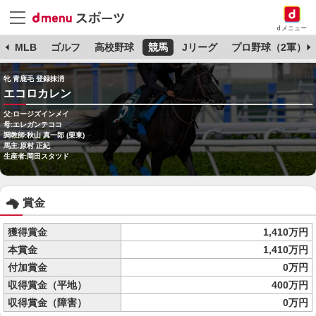
dメニュー
球
MLB
ゴルフ
高校野球
競馬
Jリーグ
プロ野球（2軍）
牝 青鹿毛 登録抹消
エコロカレン
父:ロージズインメイ
母:エレガンテココ
調教師:秋山 真一郎 (栗東)
馬主:原村 正紀
生産者:岡田スタツド
賞金
獲得賞金
1,410万円
本賞金
1,410万円
付加賞金
0万円
収得賞金（平地）
400万円
収得賞金（障害）
0万円