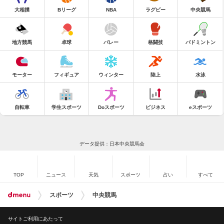
大相撲
Bリーグ
NBA
ラグビー
中央競馬
地方競馬
卓球
バレー
格闘技
バドミントン
モーター
フィギュア
ウィンター
陸上
水泳
自転車
学生スポーツ
Doスポーツ
ビジネス
eスポーツ
データ提供：日本中央競馬会
TOP
ニュース
天気
スポーツ
占い
すべて
スポーツ
中央競馬
サイトご利用にあたって