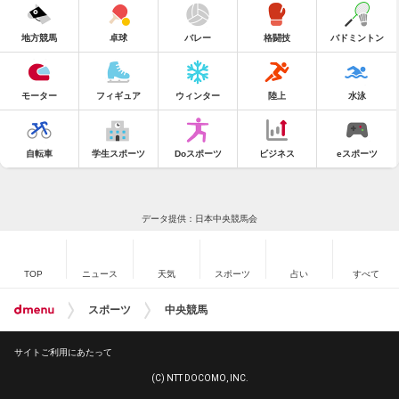
地方競馬
卓球
バレー
格闘技
バドミントン
モーター
フィギュア
ウィンター
陸上
水泳
自転車
学生スポーツ
Doスポーツ
ビジネス
eスポーツ
データ提供：日本中央競馬会
TOP
ニュース
天気
スポーツ
占い
すべて
スポーツ
中央競馬
サイトご利用にあたって
(C) NTT DOCOMO, INC.