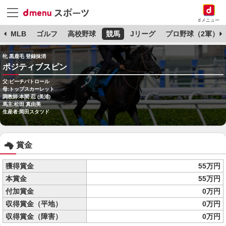
dメニュー
球
MLB
ゴルフ
高校野球
競馬
Jリーグ
プロ野球（2軍）
牝 黒鹿毛 登録抹消
ポジティブスピン
父:ビーチパトロール
母:トップスカーレット
調教師:本間 忍 (美浦)
馬主:松田 真由美
生産者:岡田スタツド
賞金
獲得賞金
55万円
本賞金
55万円
付加賞金
0万円
収得賞金（平地）
0万円
収得賞金（障害）
0万円