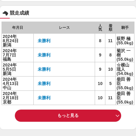
競走成績
人
着
年月日
レース
騎手
気
順
2024年
荻野 極
8月24日
未勝利
8
11
(55.0kg)
新潟
2024年
菊沢 一
7月7日
未勝利
9
8
樹
福島
(55.0kg)
2024年
☆横山
5月5日
未勝利
9
10
琉人
新潟
(54.0kg)
2024年
柴田 善
4月13日
未勝利
10
5
臣
中山
(55.0kg)
2024年
柴田 善
2月18日
未勝利
10
11
臣
京都
(55.0kg)
もっと見る