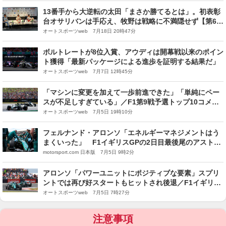
13番手から大逆転の太田「まさか勝てるとは」。初表彰
台オサリバンは手応え、牧野は戦略に不満隠せず【第6戦
決勝会見】
オートスポーツweb 7月18日 20時47分
ボルトレートが8位入賞、アウディは開幕戦以来のポイン
ト獲得「最新パッケージによる進歩を証明する結果だ」
オートスポーツweb 7月7日 12時45分
「マシンに変更を加えて一歩前進できた」「単純にペー
スが不足しすぎている」／F1第9戦予選トップ10コメン
ト（1）
オートスポーツweb 7月5日 19時10分
フェルナンド・アロンソ「エネルギーマネジメントはう
まくいった」 F1イギリスGPの2日目最後尾のアストン
マーティン・ホンダのポジティブな要素
motorsport.com 日本版 7月5日 9時2分
アロンソ「パワーユニットにポジティブな要素」スプリ
ントでは再び好スタートもヒットされ後退／F1イギリス
GP土曜
オートスポーツweb 7月5日 7時27分
注意事項