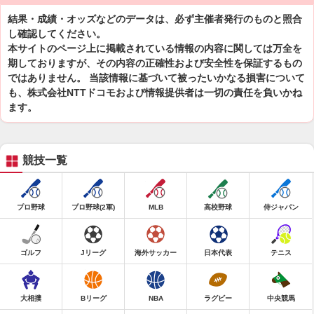
結果・成績・オッズなどのデータは、必ず主催者発行のものと照合
し確認してください。
本サイトのページ上に掲載されている情報の内容に関しては万全を
期しておりますが、その内容の正確性および安全性を保証するもの
ではありません。 当該情報に基づいて被ったいかなる損害について
も、株式会社NTTドコモおよび情報提供者は一切の責任を負いかね
ます。
競技一覧
プロ野球
プロ野球(2軍)
MLB
高校野球
侍ジャパン
ゴルフ
Jリーグ
海外サッカー
日本代表
テニス
大相撲
Bリーグ
NBA
ラグビー
中央競馬