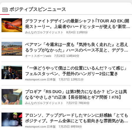
ポジティブスピンニュース
グラファイトデザインの最新シャフト｢TOUR AD EK｣開
発ストーリー。上級者やハードヒッターが使える“新世代
の走り系”を作りたかった
みんなのゴルフダイジェスト 8月4日 11時0分
ベアマン「今週末は一度も『気持ち良く走れた』と思え
るラップがなかった」ハースのペース不足と、デグラデ
ーションも負担に
オートスポーツweb 7月28日 13時40分
「一体どうやって僕はこの位置にいるんだ？って感じ」
フェルスタッペン、予想外のハンガリー2位に驚き
motorsport.com 日本版 7月27日 12時21分
プロギア「RS DUO」は第3勢力になるか？ ピンとは異
なる“やさしさ”の正体【長谷部祐とギア問答！#76】
みんなのゴルフダイジェスト 7月27日 7時30分
アロンソ、アップグレードしたマシンに好感触「とても
ポジティブ。チーム全体にとても前向きな雰囲気があ
る」
motorsport.com 日本版 7月25日 8時59分