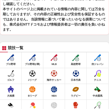
し確認してください。
本サイトのページ上に掲載されている情報の内容に関しては万全を
期しておりますが、その内容の正確性および安全性を保証するもの
ではありません。 当該情報に基づいて被ったいかなる損害について
も、株式会社NTTドコモおよび情報提供者は一切の責任を負いかね
ます。
競技一覧
プロ野球
プロ野球(2軍)
MLB
高校野球
侍ジャパン
ゴルフ
Jリーグ
海外サッカー
日本代表
テニス
大相撲
Bリーグ
NBA
ラグビー
中央競馬