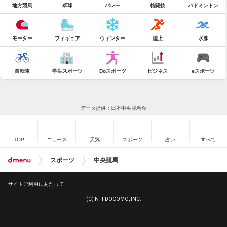
地方競馬
卓球
バレー
格闘技
バドミントン
モーター
フィギュア
ウィンター
陸上
水泳
自転車
学生スポーツ
Doスポーツ
ビジネス
eスポーツ
データ提供：日本中央競馬会
TOP
ニュース
天気
スポーツ
占い
すべて
スポーツ
中央競馬
サイトご利用にあたって
(C) NTT DOCOMO, INC.