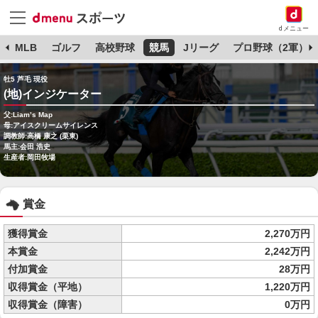
dメニュー
球
MLB
ゴルフ
高校野球
競馬
Jリーグ
プロ野球（2軍）
牡5 芦毛 現役
(地)インジケーター
父:Liam’s Map
母:アイスクリームサイレンス
調教師:高橋 康之 (栗東)
馬主:会田 浩史
生産者:岡田牧場
賞金
獲得賞金
2,270万円
本賞金
2,242万円
付加賞金
28万円
収得賞金（平地）
1,220万円
収得賞金（障害）
0万円