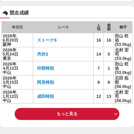
競走成績
人
着
年月日
レース
騎手
気
順
2026年
田山 旺
6月20日
ストークS
16
16
佑
阪神
(53.0kg)
2026年
北村 宏
5月24日
丹沢S
14
5
司
東京
(53.0kg)
2026年
田山 旺
4月12日
印西特別
7
1
佑
中山
(53.0kg)
2026年
石田 拓
3月15日
阿見特別
8
8
郎
中山
(58.0kg)
2026年
北村 宏
1月12日
成田特別
12
13
司
中山
(58.0kg)
もっと見る