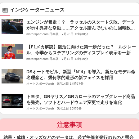
インジケーターニュース
エンジンが暴走！？ ラッセルのスタート失敗、データ
が示す異常な挙動……アクセル踏んでないのに回転数が
大暴れ
motorsport.com 日本版 7月28日 12時30分
【F1メカ解説】復活に向けた第一歩だった？ ルクレー
ル、今季からステアリングのディスプレイ表示を一新
motorsport.com 日本版 7月12日 12時15分
DSオートモビル、新型『N°4』を導入。新たなモデル命
名理念と、幾何学的造形の新フェイスを採用
オートスポーツweb 5月14日 14時27分
トヨタ、GRヤリス／GRカローラのアップグレード商品
を発売。ソフトとハードウェア変更で走りを進化
オートスポーツweb 5月11日 15時9分
注意事項
結果・成績・オッズなどのデータは、必ず主催者発行のものと照合