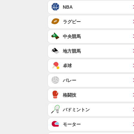
NBA
ラグビー
中央競馬
地方競馬
卓球
バレー
格闘技
バドミントン
モーター