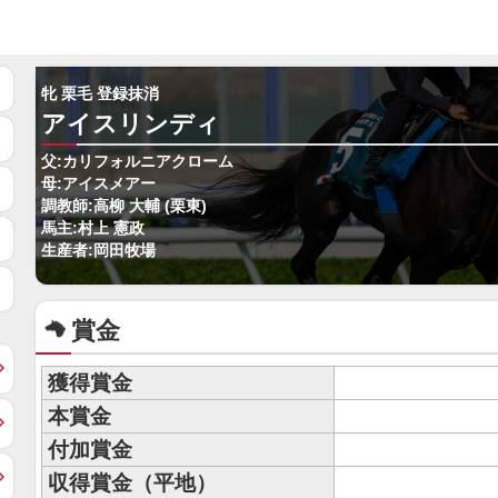
牝 栗毛 登録抹消
アイスリンディ
父:カリフォルニアクローム
母:アイスメアー
調教師:高柳 大輔 (栗東)
馬主:村上 憲政
生産者:岡田牧場
賞金
獲得賞金
本賞金
付加賞金
収得賞金（平地）