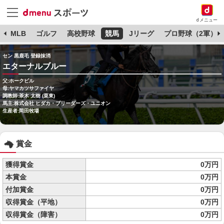
dメニュー
球
MLB
ゴルフ
高校野球
競馬
Jリーグ
プロ野球（2軍）
セン 黒鹿毛 登録抹消
エターナルブルー
父:ホークビル
母:ヤマカツサファイヤ
調教師:茶木 太樹 (栗東)
馬主:株式会社 ヒダカ・ブリーダーズ・ユニオン
生産者:岡田牧場
賞金
獲得賞金
0万円
本賞金
0万円
付加賞金
0万円
収得賞金（平地）
0万円
収得賞金（障害）
0万円