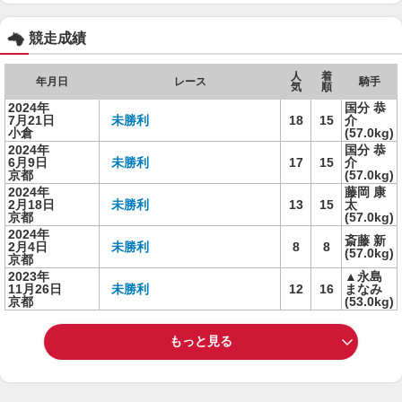
競走成績
人
着
年月日
レース
騎手
気
順
2024年
国分 恭
7月21日
未勝利
18
15
介
小倉
(57.0kg)
2024年
国分 恭
6月9日
未勝利
17
15
介
京都
(57.0kg)
2024年
藤岡 康
2月18日
未勝利
13
15
太
京都
(57.0kg)
2024年
斎藤 新
2月4日
未勝利
8
8
(57.0kg)
京都
2023年
▲永島
11月26日
未勝利
12
16
まなみ
京都
(53.0kg)
もっと見る