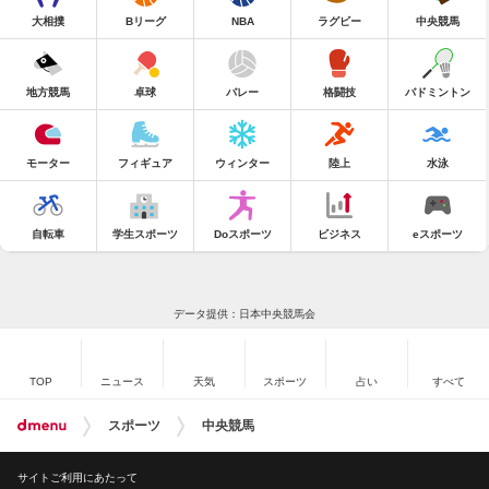
大相撲
Bリーグ
NBA
ラグビー
中央競馬
地方競馬
卓球
バレー
格闘技
バドミントン
モーター
フィギュア
ウィンター
陸上
水泳
自転車
学生スポーツ
Doスポーツ
ビジネス
eスポーツ
データ提供：日本中央競馬会
TOP
ニュース
天気
スポーツ
占い
すべて
スポーツ
中央競馬
サイトご利用にあたって