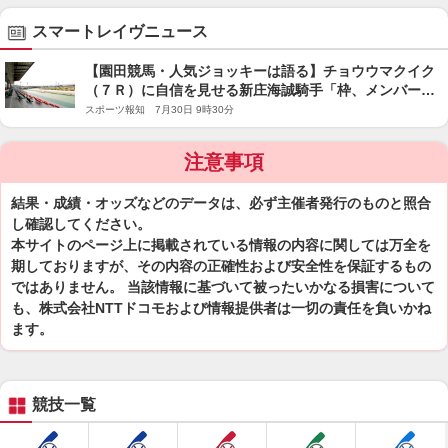
スマートレイヴニュース
【園田競馬・人気ジョッキーは語る】チョウウマクイク
（７Ｒ）に自信を見せる新庄海誠騎手「枠、メンバーと
もにいい」
スポーツ報知 7月30日 9時30分
注意事項
結果・成績・オッズなどのデータは、必ず主催者発行のものと照合
し確認してください。
本サイトのページ上に掲載されている情報の内容に関しては万全を
期しておりますが、その内容の正確性および安全性を保証するもの
ではありません。 当該情報に基づいて被ったいかなる損害について
も、株式会社NTTドコモおよび情報提供者は一切の責任を負いかね
ます。
競技一覧