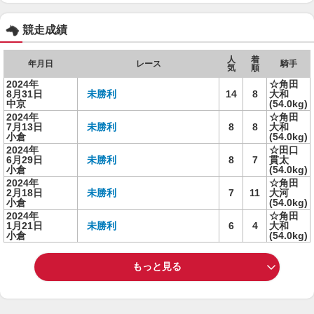
競走成績
人
着
年月日
レース
騎手
気
順
2024年
☆角田
8月31日
未勝利
14
8
大和
中京
(54.0kg)
2024年
☆角田
7月13日
未勝利
8
8
大和
小倉
(54.0kg)
2024年
☆田口
6月29日
未勝利
8
7
貫太
小倉
(54.0kg)
2024年
☆角田
2月18日
未勝利
7
11
大河
小倉
(54.0kg)
2024年
☆角田
1月21日
未勝利
6
4
大和
小倉
(54.0kg)
もっと見る