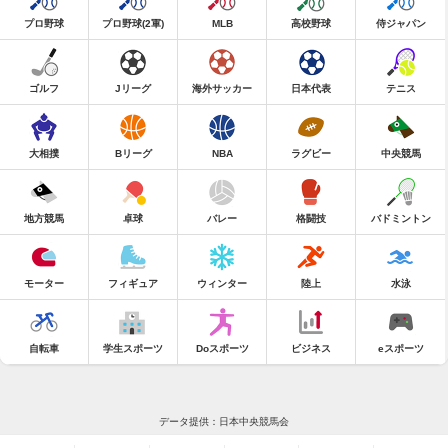
プロ野球
プロ野球(2軍)
MLB
高校野球
侍ジャパン
ゴルフ
Jリーグ
海外サッカー
日本代表
テニス
大相撲
Bリーグ
NBA
ラグビー
中央競馬
地方競馬
卓球
バレー
格闘技
バドミントン
モーター
フィギュア
ウィンター
陸上
水泳
自転車
学生スポーツ
Doスポーツ
ビジネス
eスポーツ
データ提供：日本中央競馬会