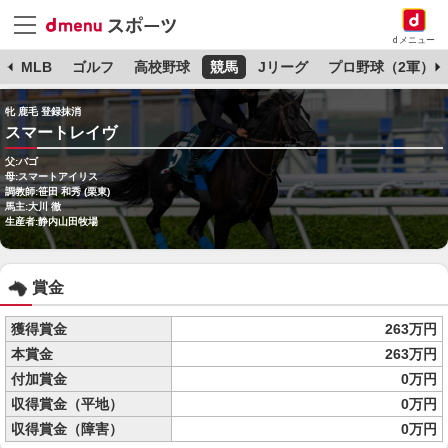
dメニュー
球
MLB
ゴルフ
高校野球
競馬
Jリーグ
プロ野球（2軍）
牝 鹿毛 登録抹消
スマートレイヴ
父:バゴ
母:スマートアイリス
調教師:笹田 和秀 (栗東)
馬主:大川 徹
生産者:静内山田牧場
賞金
獲得賞金
263万円
本賞金
263万円
付加賞金
0万円
収得賞金（平地）
0万円
収得賞金（障害）
0万円