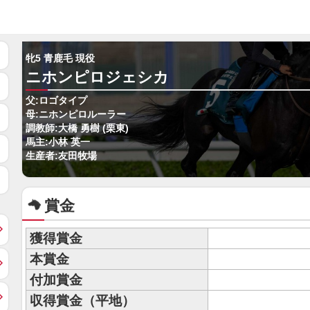
牝5 青鹿毛 現役
ニホンピロジェシカ
父:ロゴタイプ
母:ニホンピロルーラー
調教師:大橋 勇樹 (栗東)
馬主:小林 英一
生産者:友田牧場
賞金
獲得賞金
本賞金
付加賞金
収得賞金（平地）