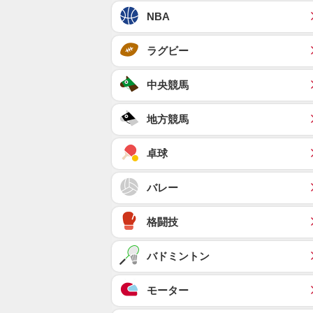
NBA
ラグビー
中央競馬
地方競馬
卓球
バレー
格闘技
バドミントン
モーター