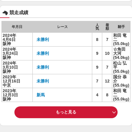
競走成績
人
着
年月日
レース
騎手
気
順
2024年
和田 竜
4月6日
未勝利
8
7
二
阪神
(55.0kg)
2024年
☆角田
3月24日
未勝利
9
10
大河
阪神
(54.0kg)
2024年
松山 弘
3月10日
未勝利
9
7
平
阪神
(55.0kg)
2023年
国分 恭
12月16日
未勝利
7
12
介
中京
(55.0kg)
2023年
和田 竜
12月3日
新馬
4
8
二
阪神
(55.0kg)
もっと見る