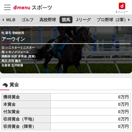
dメニュー
球
MLB
ゴルフ
高校野球
競馬
Jリーグ
プロ野球（2軍）
牝 栗毛 登録抹消
アーウイン
父:シニスターミニスター
母:トモノメジェール
調教師:浜田 多実雄 (栗東)
馬主:共田 義夫
生産者:北洋牧場
賞金
獲得賞金
0万円
本賞金
0万円
付加賞金
0万円
収得賞金（平地）
0万円
収得賞金（障害）
0万円