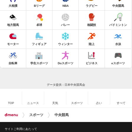
大相撲
Bリーグ
NBA
ラグビー
中央競馬
地方競馬
卓球
バレー
格闘技
バドミントン
モーター
フィギュア
ウィンター
陸上
水泳
自転車
学生スポーツ
Doスポーツ
ビジネス
eスポーツ
データ提供：日本中央競馬会
TOP
ニュース
天気
スポーツ
占い
すべて
スポーツ
中央競馬
サイトご利用にあたって