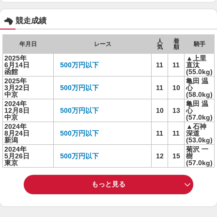
競走成績
人
着
年月日
レース
騎手
気
順
2025年
▲上里
6月14日
500万円以下
11
11
直汰
函館
(55.0kg)
2025年
亀田 温
3月22日
500万円以下
11
10
心
中京
(58.0kg)
2024年
亀田 温
12月8日
500万円以下
10
13
心
中京
(57.0kg)
2024年
▲石神
8月24日
500万円以下
11
11
深道
新潟
(53.0kg)
2024年
菊沢 一
5月26日
500万円以下
12
15
樹
東京
(57.0kg)
もっと見る