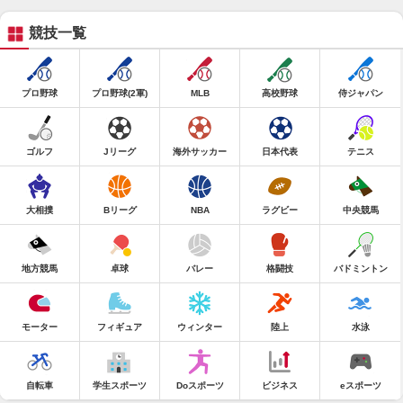
競技一覧
プロ野球
プロ野球(2軍)
MLB
高校野球
侍ジャパン
ゴルフ
Jリーグ
海外サッカー
日本代表
テニス
大相撲
Bリーグ
NBA
ラグビー
中央競馬
地方競馬
卓球
バレー
格闘技
バドミントン
モーター
フィギュア
ウィンター
陸上
水泳
自転車
学生スポーツ
Doスポーツ
ビジネス
eスポーツ