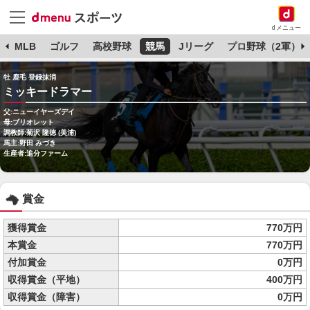
dメニュー
球
MLB
ゴルフ
高校野球
競馬
Jリーグ
プロ野球（2軍）
牡 鹿毛 登録抹消
ミッキードラマー
父:ニューイヤーズデイ
母:ブリオレット
調教師:菊沢 隆徳 (美浦)
馬主:野田 みづき
生産者:追分ファーム
賞金
獲得賞金
770万円
本賞金
770万円
付加賞金
0万円
収得賞金（平地）
400万円
収得賞金（障害）
0万円