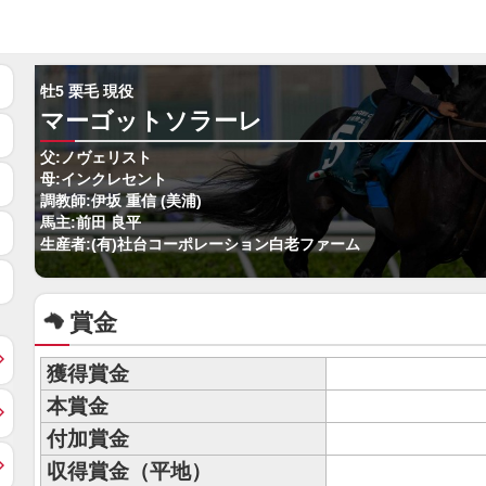
牡5 栗毛 現役
マーゴットソラーレ
父:ノヴェリスト
母:インクレセント
調教師:伊坂 重信 (美浦)
馬主:前田 良平
生産者:(有)社台コーポレーション白老ファーム
賞金
獲得賞金
本賞金
付加賞金
収得賞金（平地）