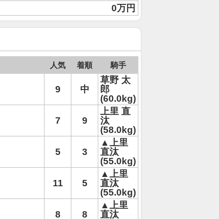
0万円
人気
着順
騎手
草野 太
9
中
郎
(60.0kg)
上里 直
7
9
汰
(58.0kg)
▲上里
5
3
直汰
(55.0kg)
▲上里
11
5
直汰
(55.0kg)
▲上里
8
8
直汰