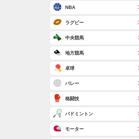
NBA
ラグビー
中央競馬
地方競馬
卓球
バレー
格闘技
バドミントン
モーター