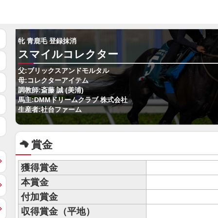
牝 青鹿毛 登録抹消
スマイルコレクター
父:ブリックスアンドモルタル
母:コレクターアイテム
調教師:斎藤 誠 (美浦)
馬主:DMMドリームクラブ 株式会社
生産者:社台ファーム
賞金
獲得賞金
本賞金
付加賞金
収得賞金（平地）