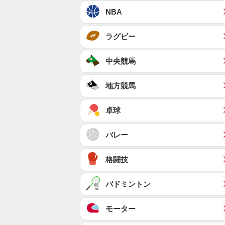
NBA
ラグビー
中央競馬
地方競馬
卓球
バレー
格闘技
バドミントン
モーター