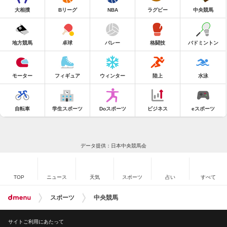
大相撲
Bリーグ
NBA
ラグビー
中央競馬
地方競馬
卓球
バレー
格闘技
バドミントン
モーター
フィギュア
ウィンター
陸上
水泳
自転車
学生スポーツ
Doスポーツ
ビジネス
eスポーツ
データ提供：日本中央競馬会
TOP
ニュース
天気
スポーツ
占い
すべて
スポーツ
中央競馬
サイトご利用にあたって