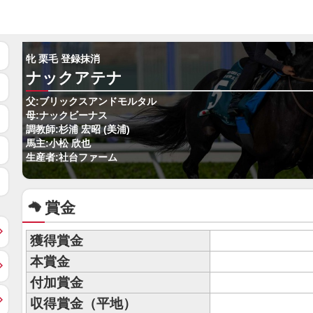
牝 栗毛 登録抹消
ナックアテナ
父:ブリックスアンドモルタル
母:ナックビーナス
調教師:杉浦 宏昭 (美浦)
馬主:小松 欣也
生産者:社台ファーム
賞金
獲得賞金
本賞金
付加賞金
収得賞金（平地）