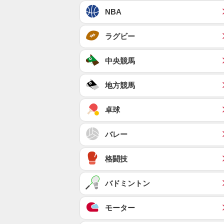
NBA
ラグビー
中央競馬
地方競馬
卓球
バレー
格闘技
バドミントン
モーター