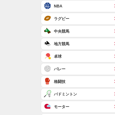
NBA
ラグビー
中央競馬
地方競馬
卓球
バレー
格闘技
バドミントン
モーター