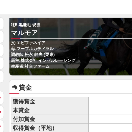
牝5 黒鹿毛 現役
マルモア
父:エピファネイア
母:マーブルカテドラル
調教師:松永 幹夫 (栗東)
馬主:株式会社 インゼルレーシング
生産者:社台ファーム
賞金
獲得賞金
本賞金
付加賞金
収得賞金（平地）