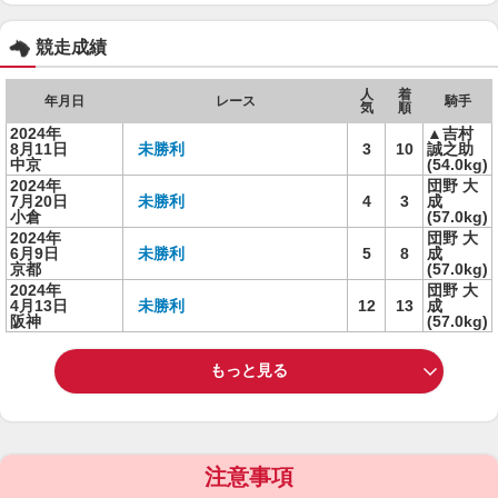
競走成績
人
着
年月日
レース
騎手
気
順
2024年
▲吉村
8月11日
未勝利
3
10
誠之助
中京
(54.0kg)
2024年
団野 大
7月20日
未勝利
4
3
成
小倉
(57.0kg)
2024年
団野 大
6月9日
未勝利
5
8
成
京都
(57.0kg)
2024年
団野 大
4月13日
未勝利
12
13
成
阪神
(57.0kg)
もっと見る
注意事項