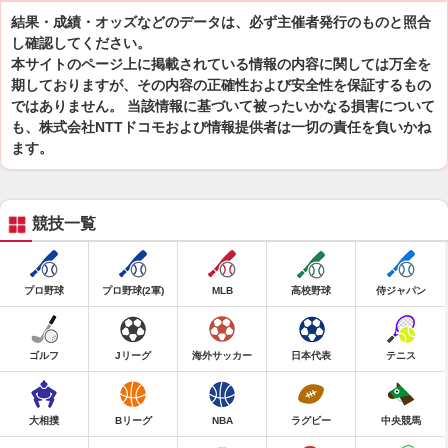
結果・成績・オッズなどのデータは、必ず主催者発行のものと照合
し確認してください。
本サイトのページ上に掲載されている情報の内容に関しては万全を
期しておりますが、その内容の正確性および安全性を保証するもの
ではありません。 当該情報に基づいて被ったいかなる損害について
も、株式会社NTTドコモおよび情報提供者は一切の責任を負いかね
ます。
競技一覧
プロ野球
プロ野球(2軍)
MLB
高校野球
侍ジャパン
ゴルフ
Jリーグ
海外サッカー
日本代表
テニス
大相撲
Bリーグ
NBA
ラグビー
中央競馬