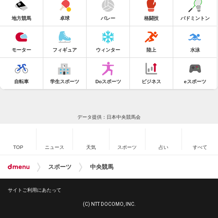
地方競馬
卓球
バレー
格闘技
バドミントン
モーター
フィギュア
ウィンター
陸上
水泳
自転車
学生スポーツ
Doスポーツ
ビジネス
eスポーツ
データ提供：日本中央競馬会
TOP
ニュース
天気
スポーツ
占い
すべて
スポーツ
中央競馬
サイトご利用にあたって
(C) NTT DOCOMO, INC.