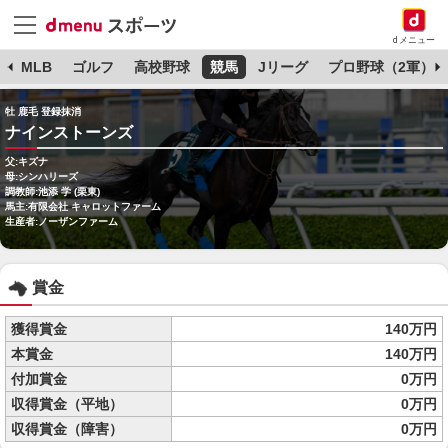
dメニュー
球
MLB
ゴルフ
高校野球
競馬
Jリーグ
プロ野球（2軍）
牡 鹿毛 登録抹消
ナインストーンズ
父:キズナ
母:シンハリーズ
調教師:池添 学 (栗東)
馬主:有限会社 キャロットファーム
生産者:ノーザンファーム
賞金
獲得賞金
140万円
本賞金
140万円
付加賞金
0万円
収得賞金（平地）
0万円
収得賞金（障害）
0万円