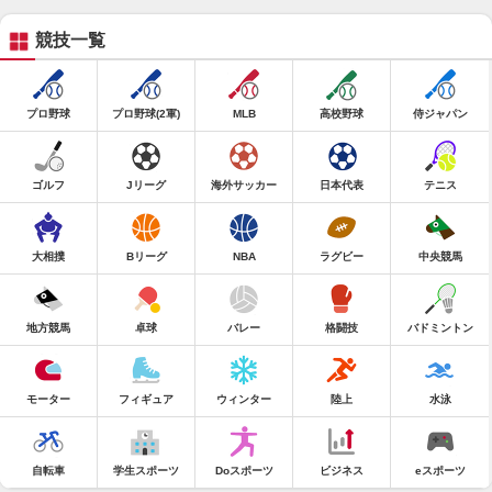
競技一覧
プロ野球
プロ野球(2軍)
MLB
高校野球
侍ジャパン
ゴルフ
Jリーグ
海外サッカー
日本代表
テニス
大相撲
Bリーグ
NBA
ラグビー
中央競馬
地方競馬
卓球
バレー
格闘技
バドミントン
モーター
フィギュア
ウィンター
陸上
水泳
自転車
学生スポーツ
Doスポーツ
ビジネス
eスポーツ