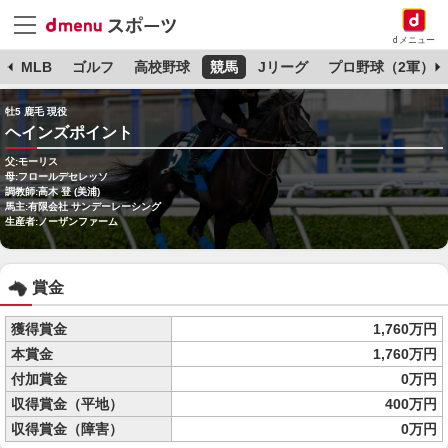
dメニュー
球
MLB
ゴルフ
高校野球
競馬
Jリーグ
プロ野球（2軍）
牡5 鹿毛 現役
ヘインズポイント
父:モーリス
母:フロールデセレッソ
調教師:高木 登 (美浦)
馬主:有限会社 サンデーレーシング
生産者:ノーザンファーム
賞金
獲得賞金
1,760万円
本賞金
1,760万円
付加賞金
0万円
収得賞金（平地）
400万円
収得賞金（障害）
0万円