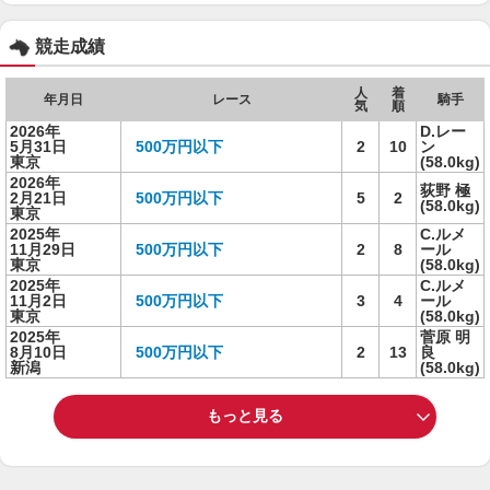
競走成績
人
着
年月日
レース
騎手
気
順
2026年
D.レー
5月31日
500万円以下
2
10
ン
東京
(58.0kg)
2026年
荻野 極
2月21日
500万円以下
5
2
(58.0kg)
東京
2025年
C.ルメ
11月29日
500万円以下
2
8
ール
東京
(58.0kg)
2025年
C.ルメ
11月2日
500万円以下
3
4
ール
東京
(58.0kg)
2025年
菅原 明
8月10日
500万円以下
2
13
良
新潟
(58.0kg)
もっと見る