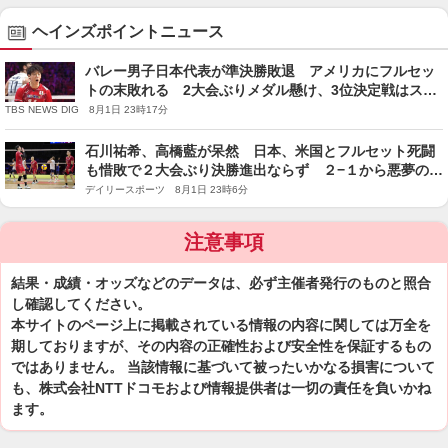
ヘインズポイントニュース
バレー男子日本代表が準決勝敗退 アメリカにフルセッ
トの末敗れる 2大会ぶりメダル懸け、3位決定戦はスロ
ベニアと対戦【ネーションズリーグ】
TBS NEWS DIG 8月1日 23時17分
石川祐希、高橋藍が呆然 日本、米国とフルセット死闘
も惜敗で２大会ぶり決勝進出ならず ２−１から悪夢の逆
転負けで破竹連勝ストップ 石川「非常に悔しい」高橋
デイリースポーツ 8月1日 23時6分
「まだまだ力不足」
注意事項
結果・成績・オッズなどのデータは、必ず主催者発行のものと照合
し確認してください。
本サイトのページ上に掲載されている情報の内容に関しては万全を
期しておりますが、その内容の正確性および安全性を保証するもの
ではありません。 当該情報に基づいて被ったいかなる損害について
も、株式会社NTTドコモおよび情報提供者は一切の責任を負いかね
ます。