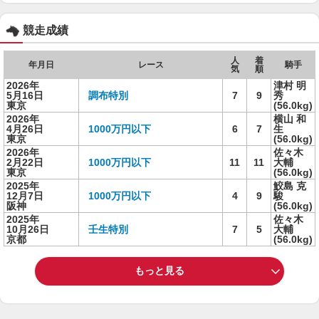
競走成績
人
着
年月日
レース
騎手
気
順
2026年
津村 明
5月16日
調布特別
7
9
秀
東京
(56.0kg)
2026年
横山 和
4月26日
1000万円以下
6
7
生
東京
(56.0kg)
2026年
佐々木
2月22日
1000万円以下
11
11
大輔
東京
(56.0kg)
2025年
鮫島 克
12月7日
1000万円以下
4
9
駿
阪神
(56.0kg)
2025年
佐々木
10月26日
壬生特別
7
5
大輔
京都
(56.0kg)
もっと見る