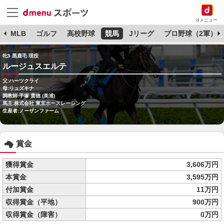
dメニュー
球
MLB
ゴルフ
高校野球
競馬
Jリーグ
プロ野球（2軍）
牝5 黒鹿毛 現役
ルージュスエルテ
父:ハーツクライ
母:リュズキナ
調教師:手塚 貴徳 (美浦)
馬主:株式会社 東京ホースレーシング
生産者:ノーザンファーム
賞金
獲得賞金
3,606万円
本賞金
3,595万円
付加賞金
11万円
収得賞金（平地）
900万円
収得賞金（障害）
0万円