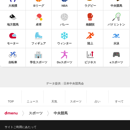
大相撲
Bリーグ
NBA
ラグビー
中央競馬
地方競馬
卓球
バレー
格闘技
バドミントン
モーター
フィギュア
ウィンター
陸上
水泳
自転車
学生スポーツ
Doスポーツ
ビジネス
eスポーツ
データ提供：日本中央競馬会
TOP
ニュース
天気
スポーツ
占い
すべて
スポーツ
中央競馬
サイトご利用にあたって