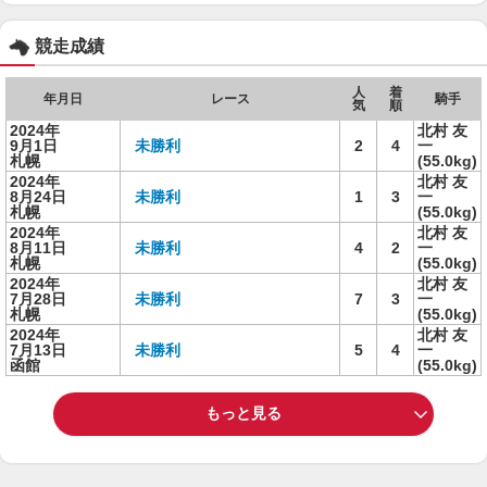
競走成績
人
着
年月日
レース
騎手
気
順
2024年
北村 友
9月1日
未勝利
2
4
一
札幌
(55.0kg)
2024年
北村 友
8月24日
未勝利
1
3
一
札幌
(55.0kg)
2024年
北村 友
8月11日
未勝利
4
2
一
札幌
(55.0kg)
2024年
北村 友
7月28日
未勝利
7
3
一
札幌
(55.0kg)
2024年
北村 友
7月13日
未勝利
5
4
一
函館
(55.0kg)
もっと見る