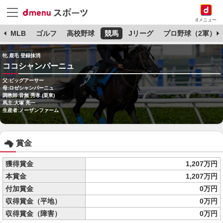
dメニュー
球
MLB
ゴルフ
高校野球
競馬
Jリーグ
プロ野球（2軍）
牝 鹿毛 登録抹消
ココシャンパーニュ
父:ビッグアーサー
母:ロゼシャンパーニュ
調教師:音無 秀孝 (栗東)
馬主:大塚 亮一
生産者:ノーザンファーム
賞金
獲得賞金
1,207万円
本賞金
1,207万円
付加賞金
0万円
収得賞金（平地）
0万円
収得賞金（障害）
0万円