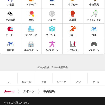
大相撲
Bリーグ
NBA
ラグビー
中央競馬
地方競馬
卓球
バレー
格闘技
バドミントン
モーター
フィギュア
ウィンター
陸上
水泳
自転車
学生スポーツ
Doスポーツ
ビジネス
eスポーツ
データ提供：日本中央競馬会
TOP
ニュース
天気
スポーツ
占い
すべて
スポーツ
中央競馬
サイトご利用にあたって