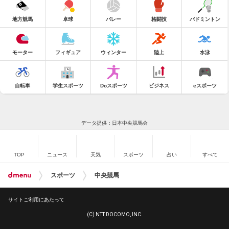
地方競馬
卓球
バレー
格闘技
バドミントン
モーター
フィギュア
ウィンター
陸上
水泳
自転車
学生スポーツ
Doスポーツ
ビジネス
eスポーツ
データ提供：日本中央競馬会
TOP
ニュース
天気
スポーツ
占い
すべて
スポーツ
中央競馬
サイトご利用にあたって
(C) NTT DOCOMO, INC.