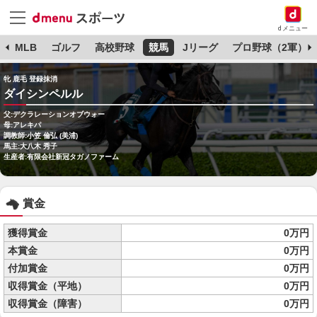
dメニュー
球
MLB
ゴルフ
高校野球
競馬
Jリーグ
プロ野球（2軍）
牝 鹿毛 登録抹消
ダイシンペルル
父:デクラレーションオブウォー
母:アレキパ
調教師:小笠 倫弘 (美浦)
馬主:大八木 秀子
生産者:有限会社新冠タガノファーム
賞金
獲得賞金
0万円
本賞金
0万円
付加賞金
0万円
収得賞金（平地）
0万円
収得賞金（障害）
0万円