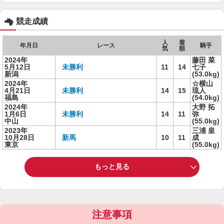
競走成績
人
着
年月日
レース
騎手
気
順
2024年
藤田 菜
5月12日
未勝利
11
14
七子
新潟
(53.0kg)
2024年
☆横山
4月21日
未勝利
14
15
琉人
福島
(54.0kg)
2024年
大野 拓
1月6日
未勝利
14
11
弥
中山
(55.0kg)
2023年
三浦 皇
10月28日
新馬
10
11
成
東京
(55.0kg)
もっと見る
注意事項