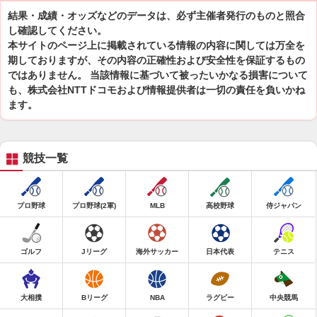
結果・成績・オッズなどのデータは、必ず主催者発行のものと照合
し確認してください。
本サイトのページ上に掲載されている情報の内容に関しては万全を
期しておりますが、その内容の正確性および安全性を保証するもの
ではありません。 当該情報に基づいて被ったいかなる損害について
も、株式会社NTTドコモおよび情報提供者は一切の責任を負いかね
ます。
競技一覧
プロ野球
プロ野球(2軍)
MLB
高校野球
侍ジャパン
ゴルフ
Jリーグ
海外サッカー
日本代表
テニス
大相撲
Bリーグ
NBA
ラグビー
中央競馬