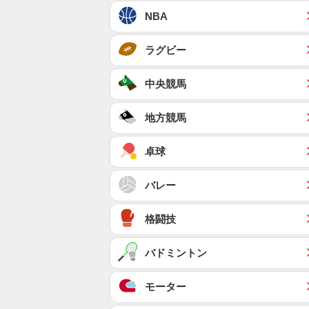
NBA
ラグビー
中央競馬
地方競馬
卓球
バレー
格闘技
バドミントン
モーター