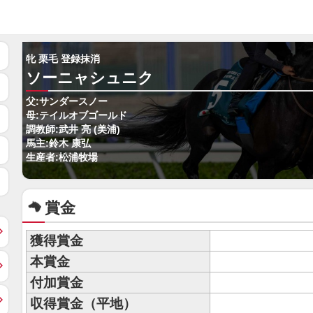
牝 栗毛 登録抹消
ソーニャシュニク
父:サンダースノー
母:テイルオブゴールド
調教師:武井 亮 (美浦)
馬主:鈴木 康弘
生産者:松浦牧場
賞金
獲得賞金
本賞金
付加賞金
収得賞金（平地）