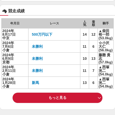
競走成績
人
着
年月日
レース
騎手
気
順
2024年
▲柴田
8月17日
500万円以下
14
12
裕一郎
中京
(53.0kg)
2024年
☆小沢
7月6日
未勝利
11
6
大仁
小倉
(56.0kg)
2024年
藤懸 貴
6月9日
未勝利
10
13
志
京都
(57.0kg)
2024年
▲西塚
2月11日
未勝利
11
7
洸二
小倉
(54.0kg)
2024年
▲西塚
1月28日
新馬
13
6
洸二
小倉
(54.0kg)
もっと見る