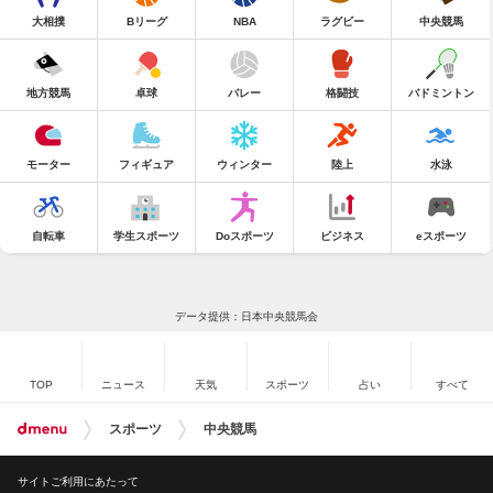
大相撲
Bリーグ
NBA
ラグビー
中央競馬
地方競馬
卓球
バレー
格闘技
バドミントン
モーター
フィギュア
ウィンター
陸上
水泳
自転車
学生スポーツ
Doスポーツ
ビジネス
eスポーツ
データ提供：日本中央競馬会
TOP
ニュース
天気
スポーツ
占い
すべて
スポーツ
中央競馬
サイトご利用にあたって