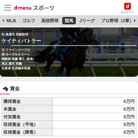
dメニュー
球
MLB
ゴルフ
高校野球
競馬
Jリーグ
プロ野球（2軍）
牡 黒鹿毛 登録抹消
ケイティバトラー
父:ファインニードル
母:サーブルクイーン
調教師:高橋 康之 (栗東)
馬主:瀧本 和義
生産者:田原橋本牧場
賞金
獲得賞金
0万円
本賞金
0万円
付加賞金
0万円
収得賞金（平地）
0万円
収得賞金（障害）
0万円