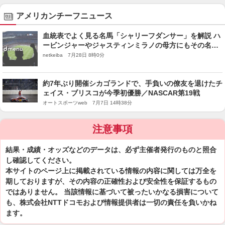
アメリカンチーフニュース
血統表でよく見る名馬「シャリーフダンサー」を解説 ハ
ービンジャーやジャスティンミラノの母方にもその名を
刻む
netkeiba 7月28日 8時0分
約7年ぶり開催シカゴランドで、手負いの僚友を退けたチ
ェイス・ブリスコが今季初優勝／NASCAR第19戦
オートスポーツweb 7月7日 14時38分
注意事項
結果・成績・オッズなどのデータは、必ず主催者発行のものと照合
し確認してください。
本サイトのページ上に掲載されている情報の内容に関しては万全を
期しておりますが、その内容の正確性および安全性を保証するもの
ではありません。 当該情報に基づいて被ったいかなる損害について
も、株式会社NTTドコモおよび情報提供者は一切の責任を負いかね
ます。