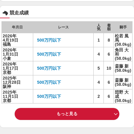
競走成績
人
着
年月日
レース
騎手
気
順
2026年
松若 風
4月19日
500万円以下
1
8
馬
福島
(58.0kg)
2026年
角田 大
1月31日
500万円以下
4
6
和
小倉
(58.0kg)
2026年
斎藤 新
1月17日
500万円以下
5
10
(58.0kg)
京都
2025年
斎藤 新
12月28日
500万円以下
4
6
(58.0kg)
阪神
2025年
団野 大
11月1日
500万円以下
2
6
成
京都
(58.0kg)
もっと見る