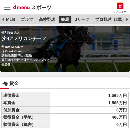
dメニュー
球
MLB
ゴルフ
高校野球
競馬
Jリーグ
プロ野球（2軍）
牡5 鹿毛 現役
(外)アメリカンチーフ
父:Into Mischief
母:Good Vibes
調教師:東田 明士 (栗東)
馬主:株式会社 吉澤ホールディングス
生産者:
賞金
獲得賞金
1,565万円
本賞金
1,565万円
付加賞金
0万円
収得賞金（平地）
400万円
収得賞金（障害）
0万円