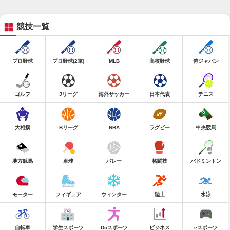
競技一覧
プロ野球
プロ野球(2軍)
MLB
高校野球
侍ジャパン
ゴルフ
Jリーグ
海外サッカー
日本代表
テニス
大相撲
Bリーグ
NBA
ラグビー
中央競馬
地方競馬
卓球
バレー
格闘技
バドミントン
モーター
フィギュア
ウィンター
陸上
水泳
自転車
学生スポーツ
Doスポーツ
ビジネス
eスポーツ