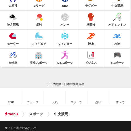
大相撲
Bリーグ
NBA
ラグビー
中央競馬
地方競馬
卓球
バレー
格闘技
バドミントン
モーター
フィギュア
ウィンター
陸上
水泳
自転車
学生スポーツ
Doスポーツ
ビジネス
eスポーツ
データ提供：日本中央競馬会
TOP
ニュース
天気
スポーツ
占い
すべて
スポーツ
中央競馬
サイトご利用にあたって