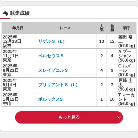
競走成績
人
着
年月日
レース
騎手
気
順
2025年
菱田 裕
12月13日
リゲルＳ（L）
13
12
二
阪神
(57.0kg)
2025年
A.プー
11月1日
ペルセウスＳ
2
4
シャン
東京
(56.0kg)
2025年
C.ルメ
6月21日
スレイプニルＳ
4
9
ール
東京
(57.0kg)
2025年
戸崎 圭
5月4日
ブリリアントＳ（L）
2
7
太
東京
(56.0kg)
2025年
T.マーカ
1月12日
ポルックスS
1
10
ンド
中山
(56.0kg)
もっと見る