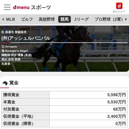
dメニュー
球
MLB
ゴルフ
高校野球
競馬
Jリーグ
プロ野球（2軍）
牡 黒鹿毛 登録抹消
(外)アッシュルバニパル
父:Arrogate
母:Georgie’s Angel
調教師:田中 博康 (美浦)
馬主:吉田 和美
生産者:
賞金
獲得賞金
5,598万円
本賞金
5,530万円
付加賞金
68万円
収得賞金（平地）
2,400万円
収得賞金（障害）
0万円