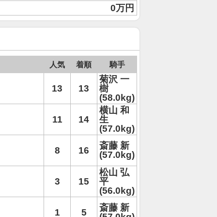
0万円
人気
着順
騎手
菊沢 一
13
13
樹
(58.0kg)
横山 和
11
14
生
(57.0kg)
斎藤 新
8
16
(57.0kg)
松山 弘
3
15
平
(56.0kg)
斎藤 新
1
5
(57.0kg)