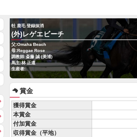
牡 鹿毛 登録抹消
(外)レゲエビーチ
父:Omaha Beach
母:Reggae Rose
調教師:斎藤 誠 (美浦)
馬主:林 正道
生産者:
賞金
獲得賞金
本賞金
付加賞金
収得賞金（平地）