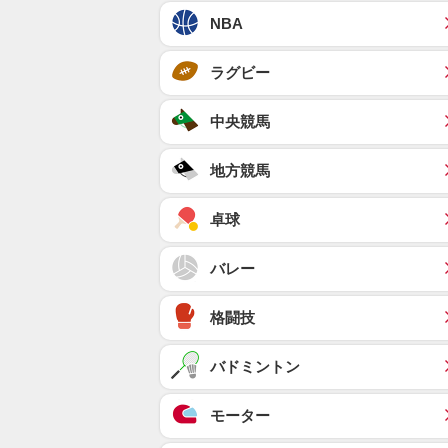
NBA
ラグビー
中央競馬
地方競馬
卓球
バレー
格闘技
バドミントン
モーター