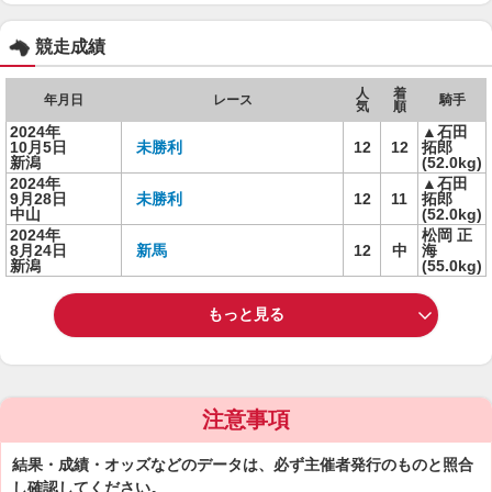
競走成績
人
着
年月日
レース
騎手
気
順
2024年
▲石田
10月5日
未勝利
12
12
拓郎
新潟
(52.0kg)
2024年
▲石田
9月28日
未勝利
12
11
拓郎
中山
(52.0kg)
2024年
松岡 正
8月24日
新馬
12
中
海
新潟
(55.0kg)
もっと見る
注意事項
結果・成績・オッズなどのデータは、必ず主催者発行のものと照合
し確認してください。