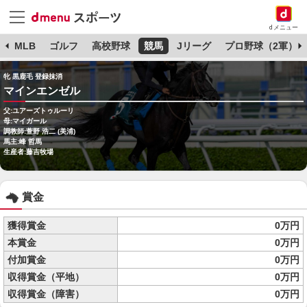
dメニュー
球
MLB
ゴルフ
高校野球
競馬
Jリーグ
プロ野球（2軍）
牝 黒鹿毛 登録抹消
マインエンゼル
父:ユアーズトゥルーリ
母:マイガール
調教師:萱野 浩二 (美浦)
馬主:峰 哲馬
生産者:藤吉牧場
賞金
獲得賞金
0万円
本賞金
0万円
付加賞金
0万円
収得賞金（平地）
0万円
収得賞金（障害）
0万円