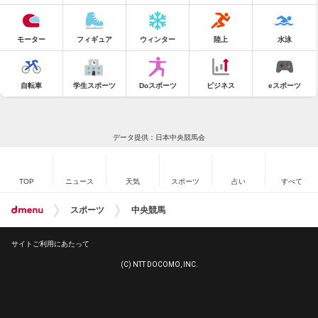
モーター
フィギュア
ウィンター
陸上
水泳
自転車
学生スポーツ
Doスポーツ
ビジネス
eスポーツ
データ提供：日本中央競馬会
TOP
ニュース
天気
スポーツ
占い
すべて
スポーツ
中央競馬
サイトご利用にあたって
(C) NTT DOCOMO, INC.