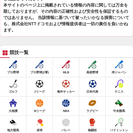
本サイトのページ上に掲載されている情報の内容に関しては万全を
期しておりますが、その内容の正確性および安全性を保証するもの
ではありません。 当該情報に基づいて被ったいかなる損害について
も、株式会社NTTドコモおよび情報提供者は一切の責任を負いかね
ます。
競技一覧
プロ野球
プロ野球(2軍)
MLB
高校野球
侍ジャパン
ゴルフ
Jリーグ
海外サッカー
日本代表
テニス
大相撲
Bリーグ
NBA
ラグビー
中央競馬
地方競馬
卓球
バレー
格闘技
バドミントン