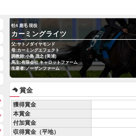
牡4 鹿毛 現役
カーミングライツ
父:サトノダイヤモンド
母:カーミングエフェクト
調教師:小島 茂之 (美浦)
馬主:有限会社 キャロットファーム
生産者:ノーザンファーム
賞金
獲得賞金
本賞金
付加賞金
収得賞金（平地）