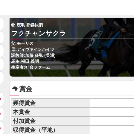
牝 鹿毛 登録抹消
フクチャンサクラ
父:モーリス
母:ディヴァインハイツ
調教師:加藤 征弘 (美浦)
馬主:福田 義明
生産者:社台ファーム
賞金
獲得賞金
本賞金
付加賞金
収得賞金（平地）