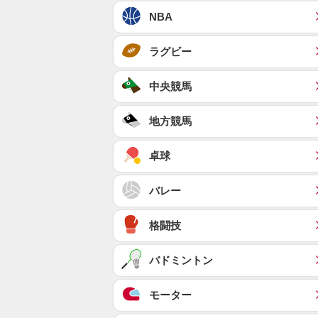
NBA
ラグビー
中央競馬
地方競馬
卓球
バレー
格闘技
バドミントン
モーター