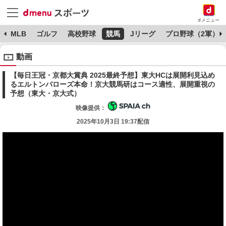
dメニュー
球
MLB
ゴルフ
高校野球
競馬
Jリーグ
プロ野球（2軍）
動画
【毎日王冠・京都大賞典 2025最終予想】東大HCは展開利見込め
るエルトンバローズ本命！京大競馬研はコース適性、展開重視の
予想（東大・京大式）
映像提供：
2025年10月3日 19:37配信