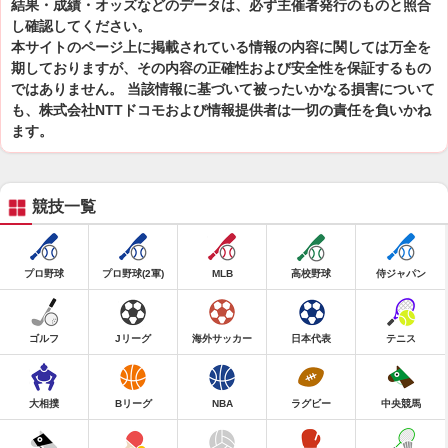
結果・成績・オッズなどのデータは、必ず主催者発行のものと照合
し確認してください。
本サイトのページ上に掲載されている情報の内容に関しては万全を
期しておりますが、その内容の正確性および安全性を保証するもの
ではありません。 当該情報に基づいて被ったいかなる損害について
も、株式会社NTTドコモおよび情報提供者は一切の責任を負いかね
ます。
競技一覧
プロ野球
プロ野球(2軍)
MLB
高校野球
侍ジャパン
ゴルフ
Jリーグ
海外サッカー
日本代表
テニス
大相撲
Bリーグ
NBA
ラグビー
中央競馬