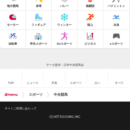
地方競馬
卓球
バレー
格闘技
バドミントン
モーター
フィギュア
ウィンター
陸上
水泳
自転車
学生スポーツ
Doスポーツ
ビジネス
eスポーツ
データ提供：日本中央競馬会
TOP
ニュース
天気
スポーツ
占い
すべて
スポーツ
中央競馬
サイトご利用にあたって
(C) NTT DOCOMO, INC.