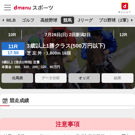
dメニュー
球
MLB
ゴルフ
高校野球
競馬
Jリーグ
プロ野球（2軍）
10R
7月28日(日) 2回新潟2日
12R
3歳以上1勝クラス(500万円以下)
11R
17:50
芝 左 外・1,800m 16頭
3歳以上 (混合)(特指) 定量
本賞金：800、320、200、120、80万円
出馬表
データ分析
オッズ
結果
競走成績
注意事項