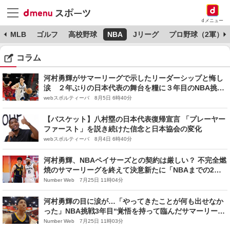
dメニュー
MLB
ゴルフ
高校野球
NBA
Jリーグ
プロ野球（2軍）
コラム
河村勇輝がサマーリーグで示したリーダーシップと悔し
涙 ２年ぶりの日本代表の舞台を糧に３年目のNBA挑戦
は続く
webスポルティーバ 8月5日 6時40分
【バスケット】八村塁の日本代表復帰宣言 「プレーヤー
ファースト」を説き続けた信念と日本協会の変化
webスポルティーバ 8月4日 6時40分
河村勇輝、NBAペイサーズとの契約は厳しい？ 不完全燃
焼のサマーリーグを終えて決意新たに「NBAまでの2カ
月間、ここ数年で一番きつい夏にします」
Number Web 7月25日 11時04分
河村勇輝の目に涙が…「やってきたことが何も出せなか
った」NBA挑戦3年目“覚悟を持って臨んだサマーリー
グ”で痛感「NBA本契約をつかむための課題」
Number Web 7月25日 11時03分