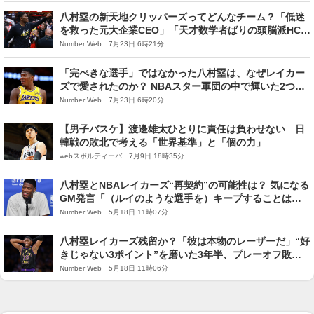
八村塁の新天地クリッパーズってどんなチーム？「低迷
を救った元大企業CEO」「天才数学者ばりの頭脳派HC」
給料は下がるも、“NBA第3章”にそろう好条件
Number Web 7月23日 6時21分
「完ぺきな選手」ではなかった八村塁は、なぜレイカー
ズで愛されたのか？ NBAスター軍団の中で輝いた2つの
理由「ルイは歴史の一部だと思っている」
Number Web 7月23日 6時20分
【男子バスケ】渡邊雄太ひとりに責任は負わせない 日
韓戦の敗北で考える「世界基準」と「個の力」
webスポルティーバ 7月9日 18時35分
八村塁とNBAレイカーズ“再契約”の可能性は？ 気になる
GM発言「（ルイのような選手を）キープすることは重
要」レブロンの去就も絡む今夏FAの行方
Number Web 5月18日 11時07分
八村塁レイカーズ残留か？「彼は本物のレーザーだ」“好
きじゃない3ポイント”を磨いた3年半、プレーオフ敗退
も“進化”を証明するNBA歴代1位の数字
Number Web 5月18日 11時06分