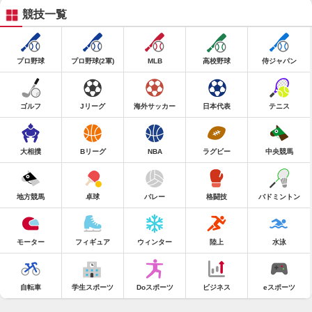
競技一覧
プロ野球
プロ野球(2軍)
MLB
高校野球
侍ジャパン
ゴルフ
Jリーグ
海外サッカー
日本代表
テニス
大相撲
Bリーグ
NBA
ラグビー
中央競馬
地方競馬
卓球
バレー
格闘技
バドミントン
モーター
フィギュア
ウィンター
陸上
水泳
自転車
学生スポーツ
Doスポーツ
ビジネス
eスポーツ