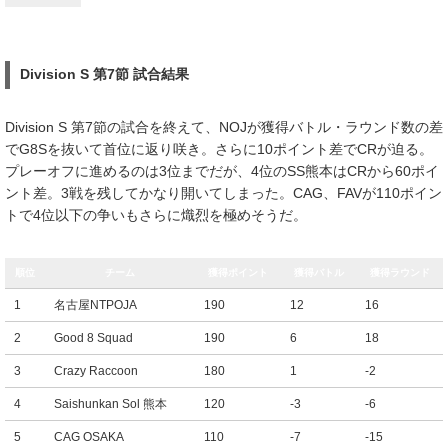
Division S 第7節 試合結果
Division S 第7節の試合を終えて、NOJが獲得バトル・ラウンド数の差
でG8Sを抜いて首位に返り咲き。さらに10ポイント差でCRが迫る。
プレーオフに進めるのは3位までだが、4位のSS熊本はCRから60ポイ
ント差。3戦を残してかなり開いてしまった。CAG、FAVが110ポイン
トで4位以下の争いもさらに熾烈を極めそうだ。
順位
チーム
獲得ポイント
獲得バトル
獲得ラウンド
1
名古屋NTPOJA
190
12
16
2
Good 8 Squad
190
6
18
3
Crazy Raccoon
180
1
-2
4
Saishunkan Sol 熊本
120
-3
-6
5
CAG OSAKA
110
-7
-15