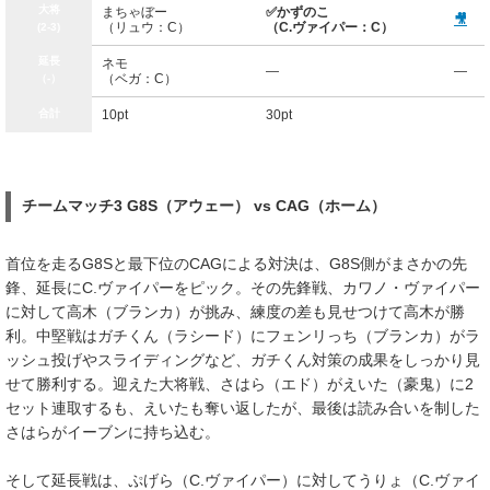
大将
まちゃぼー
✅かずのこ
🎥
（リュウ：C）
（C.ヴァイパー：C）
(2-3)
延長
ネモ
—
—
（ベガ：C）
（-）
合計
10pt
30pt
チームマッチ3 G8S（アウェー） vs CAG（ホーム）
首位を走るG8Sと最下位のCAGによる対決は、G8S側がまさかの先
鋒、延長にC.ヴァイパーをピック。その先鋒戦、カワノ・ヴァイパー
に対して高木（ブランカ）が挑み、練度の差も見せつけて高木が勝
利。中堅戦はガチくん（ラシード）にフェンリっち（ブランカ）がラ
ッシュ投げやスライディングなど、ガチくん対策の成果をしっかり見
せて勝利する。迎えた大将戦、さはら（エド）がえいた（豪鬼）に2
セット連取するも、えいたも奪い返したが、最後は読み合いを制した
さはらがイーブンに持ち込む。
そして延長戦は、ぷげら（C.ヴァイパー）に対してうりょ（C.ヴァイ