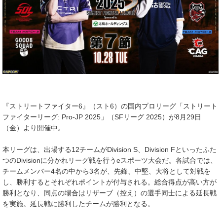
『ストリートファイター6』（スト6）の国内プロリーグ「ストリート
ファイターリーグ: Pro-JP 2025」（SFリーグ 2025）が8月29日
（金）より開催中。
本リーグは、出場する12チームがDivision S、Division Fといったふた
つのDivisionに分かれリーグ戦を行うeスポーツ大会だ。各試合では、
チームメンバー4名の中から3名が、先鋒、中堅、大将として対戦を
し、勝利するとそれぞれポイントが付与される。総合得点が高い方が
勝利となり、同点の場合はリザーブ（控え）の選手同士による延長戦
を実施。延長戦に勝利したチームが勝利となる。