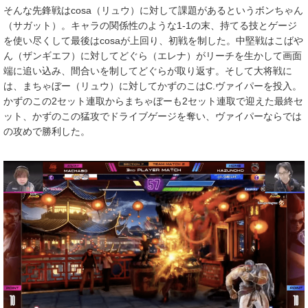
そんな先鋒戦はcosa（リュウ）に対して課題があるというボンちゃん
（サガット）。キャラの関係性のような1-1の末、持てる技とゲージ
を使い尽くして最後はcosaが上回り、初戦を制した。中堅戦はこばや
ん（ザンギエフ）に対してどぐら（エレナ）がリーチを生かして画面
端に追い込み、間合いを制してどぐらが取り返す。そして大将戦に
は、まちゃぼー（リュウ）に対してかずのこはC.ヴァイパーを投入。
かずのこの2セット連取からまちゃぼーも2セット連取で迎えた最終セ
ット、かずのこの猛攻でドライブゲージを奪い、ヴァイパーならでは
の攻めで勝利した。