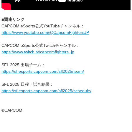
■関連リンク
CAPCOM eSports公式YouTubeチャンネル：
https://www.youtube.com/@CapcomFightersJP
CAPCOM eSports公式Twitchチャンネル：
https://www.twitch.tv/capcomfighters_jp
SFL 2025 出場チーム：
https://sf.esports.capcom.com/sfl2025/team/
SFL 2025 日程・試合結果：
https://sf.esports.capcom.com/sfl2025/schedule/
©CAPCOM