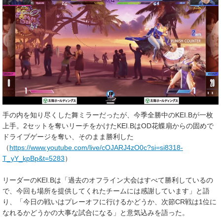
手の内を知り尽くした舞ミラーだったが、今季全勝中のKEI.Bが一枚
上手。2セットを奪いリーチをかけたKEI.BはOD花蝶扇からの固めで
ドライブゲージを奪い、そのまま勝利した
（
https://www.youtube.com/live/cOJARJ4zO0c?si=si8318-
T_yY_kpBp&t=5283
）
リーダーのKEI.Bは「過去のオフライン大会はすべて勝利しているの
で、今回も場所を提供してくれたチームには感謝しています」と語
り、「今日の戦いはプレーオフに行けるかどうか、次節CR戦は1位に
なれるかどうかの大事な試合になる」と意気込みを語った。