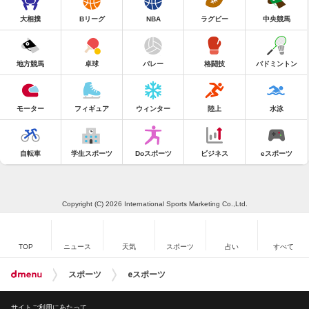
大相撲
Bリーグ
NBA
ラグビー
中央競馬
地方競馬
卓球
バレー
格闘技
バドミントン
モーター
フィギュア
ウィンター
陸上
水泳
自転車
学生スポーツ
Doスポーツ
ビジネス
eスポーツ
Copyright (C) 2026 International Sports Marketing Co.,Ltd.
TOP
ニュース
天気
スポーツ
占い
すべて
スポーツ
eスポーツ
サイトご利用にあたって