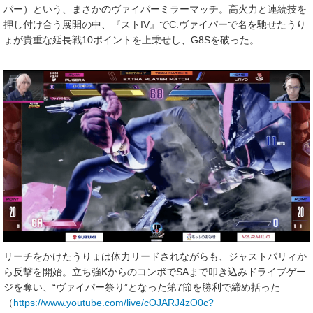
パー）という、まさかのヴァイパーミラーマッチ。高火力と連続技を
押し付け合う展開の中、『ストIV』でC.ヴァイパーで名を馳せたうり
ょが貴重な延長戦10ポイントを上乗せし、G8Sを破った。
リーチをかけたうりょは体力リードされながらも、ジャストパリィか
ら反撃を開始。立ち強KからのコンボでSAまで叩き込みドライブゲー
ジを奪い、“ヴァイパー祭り”となった第7節を勝利で締め括った
（
https://www.youtube.com/live/cOJARJ4zO0c?