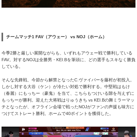
チームマッチ1 FAV（アウェー） vs NOJ（ホーム）
今季2勝と厳しい展開ながらも、いずれもアウェー戦で勝利している
FAV。対するNOJは全勝男・KEI.Bを筆頭に、どの選手もスキなく勝負
している。
そんな先鋒戦、今節から解禁となったC.ヴァイパーを藤村が初投入。
しかし対する大谷（ケン）が冷たい対処で勝利する。中堅戦はもけ
（春麗）にもっちー（豪鬼）を当て、こちらもつけいる隙を与えずに
もっちーが勝利。迎えた大将戦はりゅうきち vs KEI.Bの舞ミラーマッ
チとなったが、オフライン会場で戦ったNOJがファンの声援も味方に
つけてストレート勝利。ホームで40ポイントを獲得した。