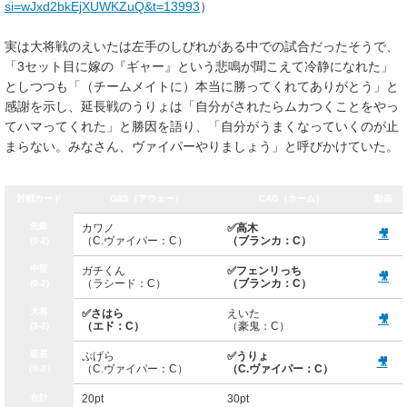
si=wJxd2bkEjXUWKZuQ&t=13993
）
実は大将戦のえいたは左手のしびれがある中での試合だったそうで、
「3セット目に嫁の『ギャー』という悲鳴が聞こえて冷静になれた」
としつつも「（チームメイトに）本当に勝ってくれてありがとう」と
感謝を示し、延長戦のうりょは「自分がされたらムカつくことをやっ
てハマってくれた」と勝因を語り、「自分がうまくなっていくのが止
まらない。みなさん、ヴァイパーやりましょう」と呼びかけていた。
対戦カード
G8S（アウェー）
CAG（ホーム）
動画
先鋒
カワノ
✅高木
🎥
（C.ヴァイパー：C）
（ブランカ：C）
(0-2)
中堅
ガチくん
✅フェンリっち
🎥
（ラシード：C）
（ブランカ：C）
(0-2)
大将
✅さはら
えいた
🎥
（エド：C）
（豪鬼：C）
(3-2)
延長
ぷげら
✅うりょ
🎥
（C.ヴァイパー：C）
（C.ヴァイパー：C）
（0-2）
合計
20pt
30pt