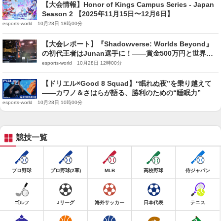
【大会情報】Honor of Kings Campus Series - Japan
Season 2 【2025年11月15日〜12月6日】
esports-world 10月28日 18時00分
【大会レポート】『Shadowverse: Worlds Beyond』
の初代王者はJunan選手に！——賞金500万円と世界大
会切符を掴む
esports-world 10月28日 12時00分
【ドリエル×Good 8 Squad】“眠れぬ夜”を乗り越えて
——カワノ＆さはらが語る、勝利のための“睡眠力”
esports-world 10月28日 10時00分
競技一覧
プロ野球
プロ野球(2軍)
MLB
高校野球
侍ジャパン
ゴルフ
Jリーグ
海外サッカー
日本代表
テニス