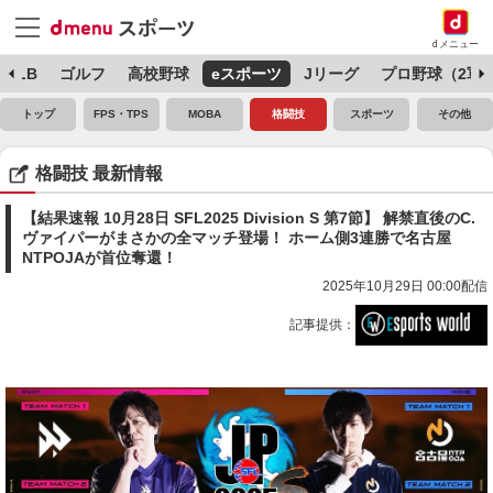
dメニュー
MLB
ゴルフ
高校野球
eスポーツ
Jリーグ
プロ野球（2軍
トップ
FPS・TPS
MOBA
格闘技
スポーツ
その他
格闘技 最新情報
【結果速報 10月28日 SFL2025 Division S 第7節】 解禁直後のC.
ヴァイパーがまさかの全マッチ登場！ ホーム側3連勝で名古屋
NTPOJAが首位奪還！
2025年10月29日 00:00配信
記事提供：