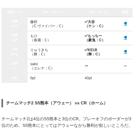
対戦カード
FAV（アウェー）
NOJ（ホーム）
動画
先鋒
藤村
✅大谷
🎥
（C.ヴァイパー：C）
（ケン：C）
(1-2)
中堅
もけ
✅もっちー
🎥
（春麗：C）
（豪鬼：C）
(0-2)
大将
りゅうきち
✅KEI.B
🎥
（舞：C）
（舞：C）
(0-3)
延長
sako
ー
ー
（エレナ：C）
（-）
合計
0pt
40pt
チームマッチ2 SS熊本（アウェー） vs CR（ホーム）
チームマッチ2は4位のSS熊本と3位のCR。プレーオフのボーダーが3
位のため、SS熊本にとってはアウェーながら勝利が欲しいところだ。