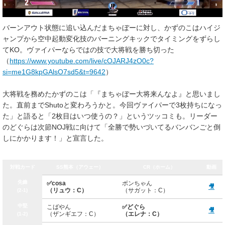
バーンアウト状態に追い込んだまちゃぼーに対し、かずのこはハイジ
ャンプから空中起動変化技のバーニングキックでタイミングをずらし
てKO。ヴァイパーならではの技で大将戦を勝ち切った
（
https://www.youtube.com/live/cOJARJ4zO0c?
si=me1G8kpGAlsO7sd5&t=9642
）
大将戦を務めたかずのこは「『まちゃぼー大将来んなよ』と思いまし
た。直前までShutoと変わろうかと。今回ヴァイパーで3枚持ちになっ
た」と語ると「2枚目はいつ使うの？」というツッコミも。リーダー
のどぐらは次節NOJ戦に向けて「全勝で勢いづいてるバンバンごと倒
しにかかります！」と宣言した。
対戦カード
SS熊本（アウェー）
CR（ホーム）
動画
先鋒
✅cosa
ボンちゃん
🎥
（リュウ：C）
（サガット：C）
(2-1)
中堅
こばやん
✅どぐら
🎥
（ザンギエフ：C）
（エレナ：C）
(1-2)