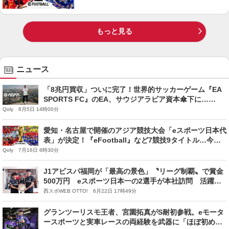
もっと見る
ニュース
「8兆円買収」ついに完了！世界的サッカーゲーム『EA
SPORTS FC』のEA、サウジアラビア資本傘下に…
NASDAQ上場も廃止
Qoly 8月5日 14時00分
愛知・名古屋で開催のアジア競技大会「eスポーツ日本代
表」が決定！『eFootball』など7競技9タイトル…今大
会から正式メダル種目に
Qoly 7月16日 6時30分
J1アビスパ福岡が「最高の景色」〝リーグ制覇〟で賞金
500万円 eスポーツ日本一の2選手が本社訪問 活躍し
た選手は…？
西スポWEB OTTO! 6月22日 17時49分
グランツーリスモ王者、宮園拓真がS耐初参戦。eモータ
ースポーツと実車レースの両経験を武器に「ほぼ初めて