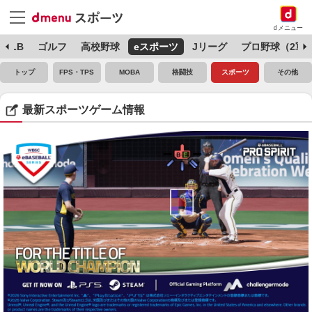
dメニュー
MLB
ゴルフ
高校野球
eスポーツ
Jリーグ
プロ野球（2軍
トップ
FPS・TPS
MOBA
格闘技
スポーツ
その他
最新スポーツゲーム情報