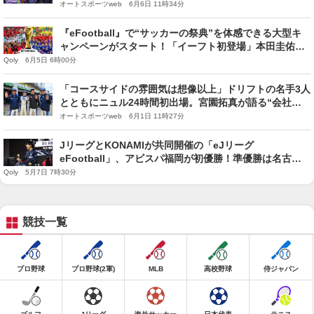
尽くし」の富士24時間に挑む
オートスポーツweb 6月6日 11時34分
『eFootball』で“サッカーの祭典”を体感できる大型キ
ャンペーンがスタート！「イーフト初登場」本田圭佑が
吠えまくる
Qoly 6月5日 6時00分
「コースサイドの雰囲気は想像以上」ドリフトの名手3人
とともにニュル24時間初出場。宮園拓真が語る“会社
員”のメリット
オートスポーツweb 6月1日 11時27分
JリーグとKONAMIが共同開催の「eJリーグ
eFootball」、アビスパ福岡が初優勝！準優勝は名古屋
グランパス
Qoly 5月7日 7時30分
競技一覧
プロ野球
プロ野球(2軍)
MLB
高校野球
侍ジャパン