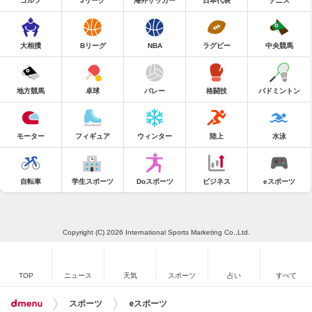
ゴルフ
Jリーグ
海外サッカー
日本代表
テニス
大相撲
Bリーグ
NBA
ラグビー
中央競馬
地方競馬
卓球
バレー
格闘技
バドミントン
モーター
フィギュア
ウィンター
陸上
水泳
自転車
学生スポーツ
Doスポーツ
ビジネス
eスポーツ
Copyright (C) 2026 International Sports Marketing Co.,Ltd.
TOP
ニュース
天気
スポーツ
占い
すべて
スポーツ
eスポーツ