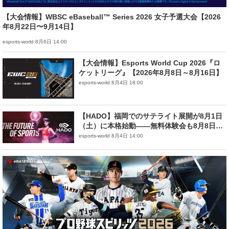
【大会情報】WBSC eBaseball™ Series 2026 女子予選大会【2026
年8月22日〜9月14日】
esports-world 8月6日 14:00
【大会情報】Esports World Cup 2026『ロ
ケットリーグ』【2026年8月8日～8月16日】
esports-world 8月4日 18:00
【HADO】福岡でのサテライト展開が8月1日
（土）に本格始動——無料体験会も8月8日
（土）・9日（日）に開催
esports-world 8月4日 14:00