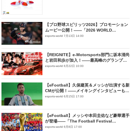
【プロ野球スピリッツ2026】プロモーション
ムービー公開！――「2026 WORLD
BASEBALL CLASSIC™」モードで侍ジャパ
esports-world 7月13日 14:00
ンの“お茶たてポーズ”を再現
【REIGNITE】e-Motorsports部門に坂本清尚
と岩田和歩が加入！——最高峰のグランプリ
シリーズ制覇へ盤石の態勢を構築
esports-world 6月22日 10:00
【eFootball】久保建英＆メッシが出演する新
CMが公開！——メイキングインタビューも公
開！
esports-world 6月15日 17:00
【eFootball】メッシや本田圭佑など豪華選手
が登場――「The Football Festival
Campaign」開催！
esports-world 6月8日 17:00