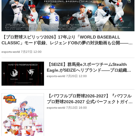
【プロ野球スピリッツ2026】17年ぶり「WORLD BASEBALL
CLASSIC」モード収録、レジェンドOBの夢の対決動画も公開——7
月16日（木）発売
esports-world 7月27日 12:00
【SEIZE】群馬発eスポーツチームStealth
Eagle.がSEIZEへリブランド——プロ組織と
して始動、eモータースポーツ部門も新設
esports-world 7月20日 12:00
【パワフルプロ野球2026-2027】『パワフル
プロ野球2026-2027 公式パーフェクトガイ
ド』が8月20日発売——全モードを総まとめ
esports-world 7月13日 16:00
に発売！