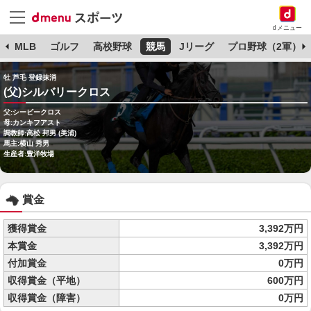
dメニュー
球
MLB
ゴルフ
高校野球
競馬
Jリーグ
プロ野球（2軍）
牡 芦毛 登録抹消
(父)シルバリークロス
父:シービークロス
母:カンキフアスト
調教師:高松 邦男 (美浦)
馬主:横山 秀男
生産者:豊洋牧場
賞金
獲得賞金
3,392万円
本賞金
3,392万円
付加賞金
0万円
収得賞金（平地）
600万円
収得賞金（障害）
0万円