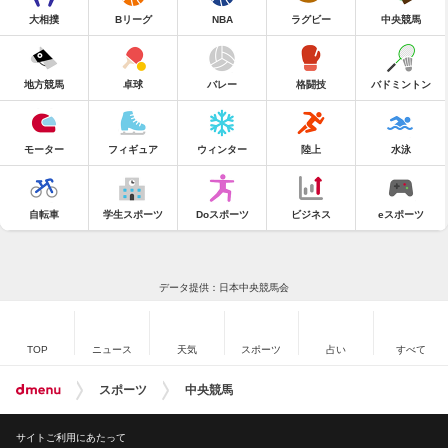
大相撲
Bリーグ
NBA
ラグビー
中央競馬
地方競馬
卓球
バレー
格闘技
バドミントン
モーター
フィギュア
ウィンター
陸上
水泳
自転車
学生スポーツ
Doスポーツ
ビジネス
eスポーツ
データ提供：日本中央競馬会
TOP
ニュース
天気
スポーツ
占い
すべて
スポーツ
中央競馬
サイトご利用にあたって