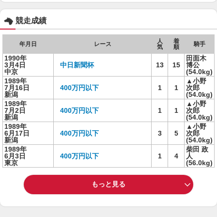
競走成績
人
着
年月日
レース
騎手
気
順
1990年
田面木
3月4日
中日新聞杯
13
15
博公
中京
(54.0kg)
1989年
▲小野
7月16日
400万円以下
1
1
次郎
新潟
(54.0kg)
1989年
▲小野
7月2日
400万円以下
1
1
次郎
新潟
(54.0kg)
1989年
▲小野
6月17日
400万円以下
3
5
次郎
新潟
(54.0kg)
1989年
柴田 政
6月3日
400万円以下
1
4
人
東京
(56.0kg)
もっと見る