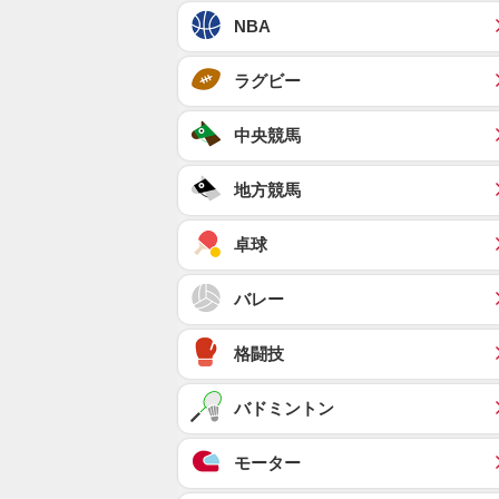
NBA
ラグビー
中央競馬
地方競馬
卓球
バレー
格闘技
バドミントン
モーター