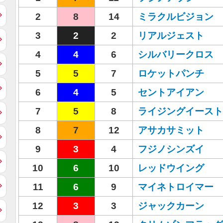
2
8
14
ミラクルビジョン
3
2
2
リアルジェスト
4
4
6
シルバリークロス
5
5
7
ロケットパンチ
6
4
5
セントアイアン
7
5
8
ライジングイースト
8
7
12
アサカサミット
9
3
4
フジノシンズイ
10
6
10
レッドウイング
11
6
9
マイネトロイマー
12
3
3
ジャックカーン