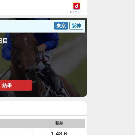
dメニュー
東京
阪神
5日目
結果
着差
1.48.6