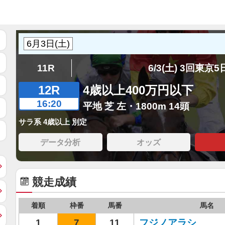
11R
6/3(土) 3回東京
12R
4歳以上400万円以下
16:20
平地 芝 左・1800m 14頭
サラ系 4歳以上 別定
データ分析
オッズ
競走成績
着順
枠番
馬番
馬名
1
7
11
フジノアラシ