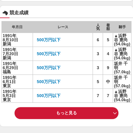
競走成績
人
着
年月日
レース
騎手
気
順
1991年
▲浜野
8月10日
500万円以下
6
5
谷 憲尚
新潟
(54.0kg)
1991年
▲浜野
7月20日
500万円以下
3
4
谷 憲尚
新潟
(54.0kg)
1991年
坂井 千
6月29日
500万円以下
3
9
明
福島
(57.0kg)
1991年
坂井 千
6月1日
500万円以下
5
中
明
東京
(57.0kg)
1991年
▲浜野
5月3日
500万円以下
7
7
谷 憲尚
東京
(54.0kg)
もっと見る