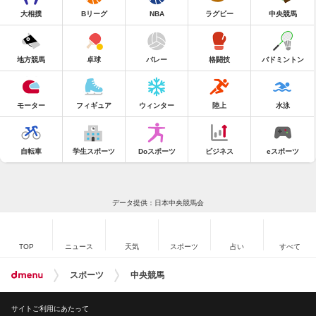
大相撲
Bリーグ
NBA
ラグビー
中央競馬
地方競馬
卓球
バレー
格闘技
バドミントン
モーター
フィギュア
ウィンター
陸上
水泳
自転車
学生スポーツ
Doスポーツ
ビジネス
eスポーツ
データ提供：日本中央競馬会
TOP
ニュース
天気
スポーツ
占い
すべて
スポーツ
中央競馬
サイトご利用にあたって