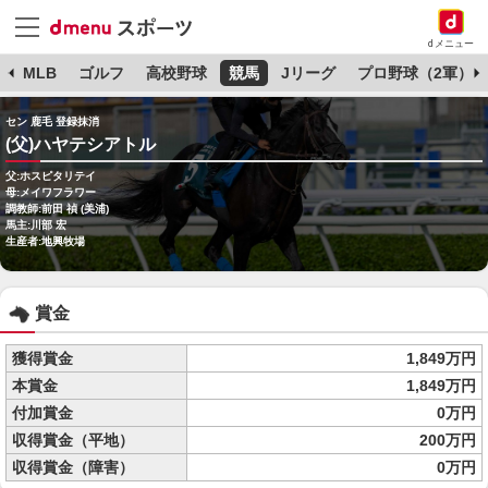
dメニュー
球
MLB
ゴルフ
高校野球
競馬
Jリーグ
プロ野球（2軍）
セン 鹿毛 登録抹消
(父)ハヤテシアトル
父:ホスピタリテイ
母:メイワフラワー
調教師:前田 禎 (美浦)
馬主:川部 宏
生産者:地興牧場
賞金
獲得賞金
1,849万円
本賞金
1,849万円
付加賞金
0万円
収得賞金（平地）
200万円
収得賞金（障害）
0万円