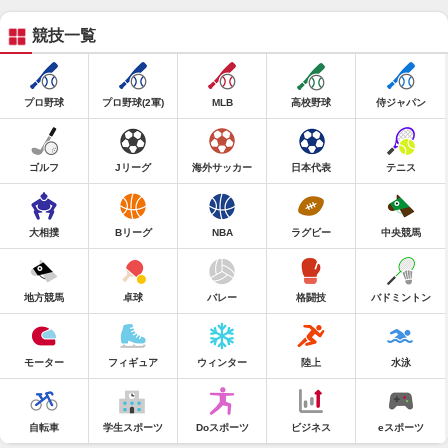
競技一覧
プロ野球
プロ野球(2軍)
MLB
高校野球
侍ジャパン
ゴルフ
Jリーグ
海外サッカー
日本代表
テニス
大相撲
Bリーグ
NBA
ラグビー
中央競馬
地方競馬
卓球
バレー
格闘技
バドミントン
モーター
フィギュア
ウィンター
陸上
水泳
自転車
学生スポーツ
Doスポーツ
ビジネス
eスポーツ