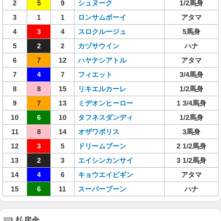
2
5
9
シュヌーク
1/2馬身
3
1
1
ロンサムボーイ
アタマ
4
3
4
スロクルージュ
5馬身
5
2
2
カヅサウイン
ハナ
6
7
12
ハヤテシアトル
アタマ
7
4
7
フィエット
3/4馬身
8
8
15
リキエルカーレ
1/2馬身
9
7
13
ミデオンヒーロー
1 3/4馬身
10
6
10
タフネスダンディ
1/2馬身
11
8
14
オザワポリス
3馬身
12
3
5
ドリームブーン
2 1/2馬身
13
2
3
エイシンカンサイ
3 1/2馬身
14
4
6
キョウエイビギン
アタマ
15
6
11
スーパーブーン
ハナ
払戻金