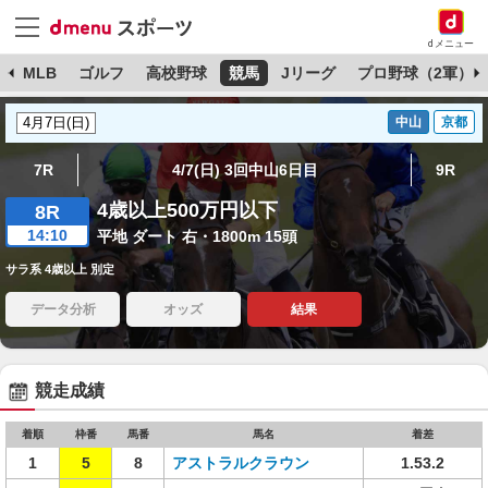
dメニュー
球
MLB
ゴルフ
高校野球
競馬
Jリーグ
プロ野球（2軍）
中山
京都
7R
4/7(日) 3回中山6日目
9R
4歳以上500万円以下
8R
14:10
平地 ダート 右・1800m 15頭
サラ系 4歳以上 別定
データ分析
オッズ
結果
競走成績
着順
枠番
馬番
馬名
着差
1
5
8
アストラルクラウン
1.53.2