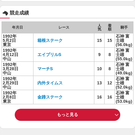
競走成績
人
着
年月日
レース
騎手
気
順
1992年
石神 富
5月2日
箱根ステーク
15
15
士雄
東京
(56.0kg)
1992年
石神 富
4月12日
エイプリルS
9
8
士雄
中山
(55.0kg)
1992年
石神 富
3月28日
マーチS
10
8
士雄
中山
(49.0kg)
1992年
石神 富
2月29日
内外タイムス
13
12
士雄
中山
(52.0kg)
1992年
石神 富
2月8日
金蹄ステーク
16
16
士雄
東京
(53.0kg)
もっと見る