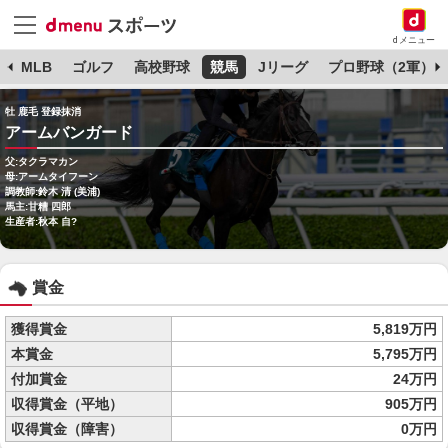
dメニュー
球
MLB
ゴルフ
高校野球
競馬
Jリーグ
プロ野球（2軍）
牡 鹿毛 登録抹消
アームバンガード
父:タクラマカン
母:アームタイフーン
調教師:鈴木 清 (美浦)
馬主:甘糟 四郎
生産者:秋本 自?
賞金
獲得賞金
5,819万円
本賞金
5,795万円
付加賞金
24万円
収得賞金（平地）
905万円
収得賞金（障害）
0万円