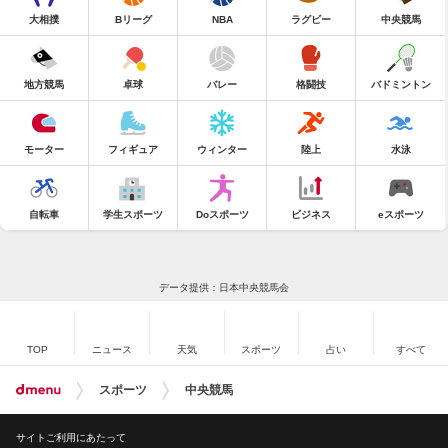
大相撲
Bリーグ
NBA
ラグビー
中央競馬
地方競馬
卓球
バレー
格闘技
バドミントン
モーター
フィギュア
ウィンター
陸上
水泳
自転車
学生スポーツ
Doスポーツ
ビジネス
eスポーツ
データ提供：日本中央競馬会
TOP
ニュース
天気
スポーツ
占い
すべて
スポーツ
中央競馬
サイトご利用にあたって