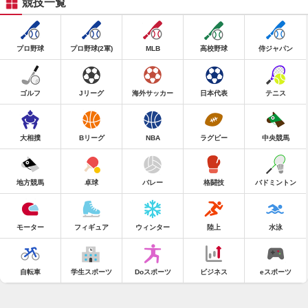
競技一覧
プロ野球
プロ野球(2軍)
MLB
高校野球
侍ジャパン
ゴルフ
Jリーグ
海外サッカー
日本代表
テニス
大相撲
Bリーグ
NBA
ラグビー
中央競馬
地方競馬
卓球
バレー
格闘技
バドミントン
モーター
フィギュア
ウィンター
陸上
水泳
自転車
学生スポーツ
Doスポーツ
ビジネス
eスポーツ