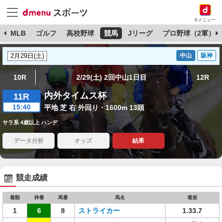
dメニュー
球
MLB
ゴルフ
高校野球
競馬
Jリーグ
プロ野球（2軍）
中山
阪神
10R
2/29(土) 2回中山1日目
12R
内外タイムス杯
11R
15:40
平地 芝 右 外回り・1600m 13頭
サラ系 4歳以上 ハンデ
データ分析
オッズ
結果
競走成績
着順
枠番
馬番
馬名
着差
1
6
8
ストライカー
1.33.7