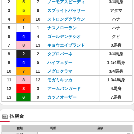
2
5
7
ノーモアスピーディ
3/4馬身
3
5
6
スプライトパッサー
アタマ
4
7
10
ストロングクラウン
ハナ
5
1
1
ナスノローラン
ハナ
6
4
4
ゴールデンテシオ
クビ
7
8
13
キョウエイブランド
3馬身
8
2
2
タブロバーネ
3/4馬身
9
4
5
ハイフェザー
1 1/4馬身
10
7
11
メグロクラマ
3/4馬身
11
8
12
モガミキッカ
1 3/4馬身
12
3
3
アームバンガード
4馬身
13
6
9
カツノオーザー
7馬身
払戻金
種類
馬番
金額