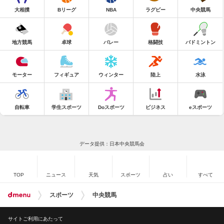
大相撲
Bリーグ
NBA
ラグビー
中央競馬
地方競馬
卓球
バレー
格闘技
バドミントン
モーター
フィギュア
ウィンター
陸上
水泳
自転車
学生スポーツ
Doスポーツ
ビジネス
eスポーツ
データ提供：日本中央競馬会
TOP
ニュース
天気
スポーツ
占い
すべて
スポーツ
中央競馬
サイトご利用にあたって