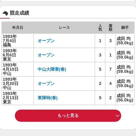
競走成績
人
着
年月日
レース
騎手
気
順
1993年
成田 均
7月4日
オープン
1
3
(59.0kg)
福島
1993年
成田 均
6月6日
オープン
3
1
(59.0kg)
東京
1993年
成田 均
4月10日
中山大障害(春)
5
7
(59.0kg)
中山
1993年
成田 均
3月20日
オープン
2
4
(59.0kg)
中山
1993年
成田 均
2月13日
東障特(春)
5
2
(56.0kg)
東京
もっと見る