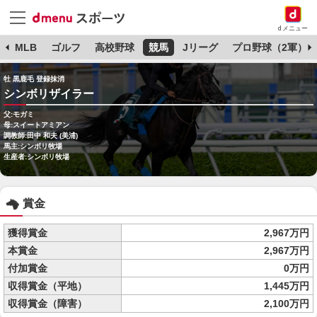
dメニュー
球
MLB
ゴルフ
高校野球
競馬
Jリーグ
プロ野球（2軍）
牡 黒鹿毛 登録抹消
シンボリザイラー
父:モガミ
母:スイートアミアン
調教師:田中 和夫 (美浦)
馬主:シンボリ牧場
生産者:シンボリ牧場
賞金
獲得賞金
2,967万円
本賞金
2,967万円
付加賞金
0万円
収得賞金（平地）
1,445万円
収得賞金（障害）
2,100万円